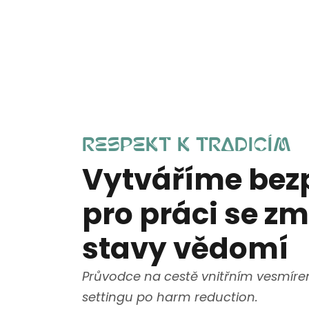
e
,
p
s
y
c
Respekt k tradicím
h
Vytváříme bez
o
pro práci se 
n
stavy vědomí
a
u
Průvodce na cestě vnitřním vesmíre
t
settingu po harm reduction.