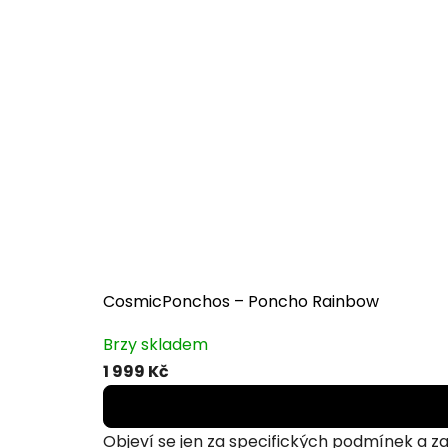
hvězdiček.
CosmicPonchos – Poncho Rainbow
Průměrné
Brzy skladem
hodnocení
1 999 Kč
produktu
je
5,0
Objeví se jen za specifických podmínek a za c