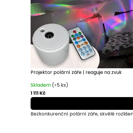
Projektor polární záře | reaguje na zvuk
Průměrné
Skladem
(>5 ks)
hodnocení
1 111 Kč
produktu
je
4,2
Bezkonkurenční polární záře, skvělé rozlišen
z
5