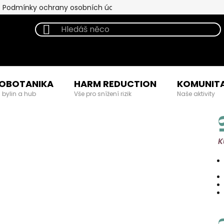
Podmínky ochrany osobních údajů
OBOTANIKA
HARM REDUCTION
KOMUNIT
 bylin a hub
Vše pro snížení rizik
Naše aktivity
K