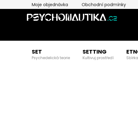
Přejít
Moje objednávka
Obchodní podmínky
na
obsah
SET
SETTING
ETN
Psychedelická teorie
Kultivuj prostředí
Sbírka
V
í
t
e
j
t