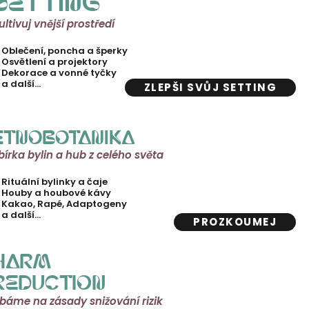
SETTING
ultivuj vnější prostředí
Oblečení, poncha a šperky
Osvětlení a projektory
Dekorace a vonné tyčky
a další…
ZLEPŠI SVŮJ SETTING
ETNOBOTANIKA
bírka bylin a hub z celého světa
Rituální bylinky a čaje
Houby a houbové kávy
Kakao, Rapé, Adaptogeny
a další…
PROZKOUMEJ
HARM
REDUCTION
báme na zásady snižování rizik