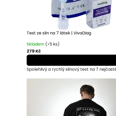
Test ze slin na 7 látek | VivaDiag
Průměrné
Skladem
(>5 ks)
hodnocení
279 Kč
produktu
je
5,0
Spolehlivý a rychlý slinový test na 7 nejčast
z
5
hvězdiček.