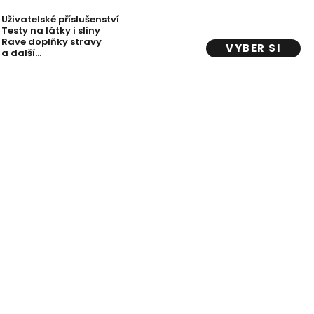
Uživatelské příslušenství
Testy na látky i sliny
Rave doplňky stravy
VYBER SI
a další…