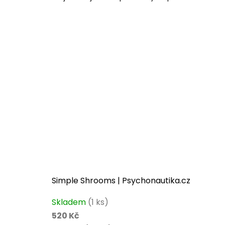
z
5
hvězdiček.
Simple Shrooms | Psychonautika.cz
Skladem
(1 ks)
520 Kč