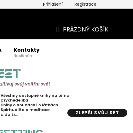
Přihlášení
Registrace
PRÁZDNÝ KOŠÍK
NÁKUPNÍ
A
Kontakty
KOŠÍK
Napiš nám
SET
ultivuj svůj vnitřní svět
Všechny dostupné knihy na téma
psychedelika
Knihy o houbách i o látkách
Spiritualita a meditace
ZLEPŠI SVŮJ SET
a další…