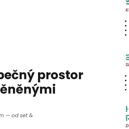
K
S
pečný prostor
změněnými
m — od set &
D