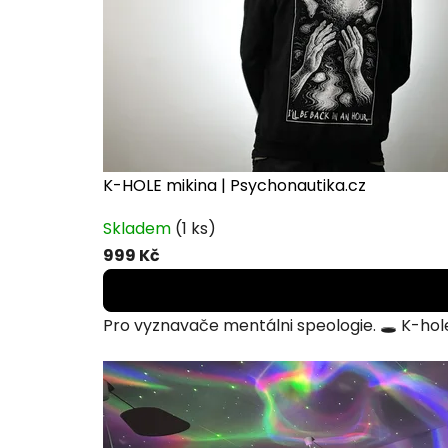
K-HOLE mikina | Psychonautika.cz
Skladem
(1 ks)
999 Kč
Pro vyznavače mentálni speologie. 🕳️ K-hole