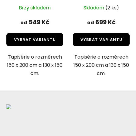
Brzy skladem
Skladem
(2 ks)
549 Kč
699 Kč
od
od
VYBRAT VARIANTU
VYBRAT VARIANTU
Tapisérie o rozměrech
Tapisérie o rozměrech
150 x 200 cm a 130 x 150
150 x 200 cm a 130 x 150
cm.
cm.
Z
á
p
a
t
í