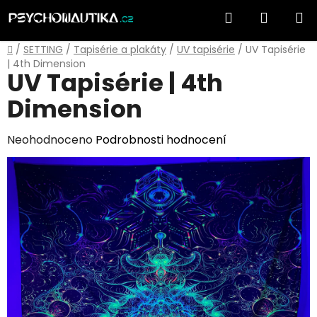
Přejít
Hledat
NÁKUP
na
obsah
KOŠÍK
Domů
/
SETTING
/
Tapisérie a plakáty
/
UV tapisérie
/
UV Tapisérie
| 4th Dimension
UV Tapisérie | 4th
Dimension
Průměrné
Neohodnoceno
Podrobnosti hodnocení
hodnocení
produktu
je
0,0
z
5
hvězdiček.