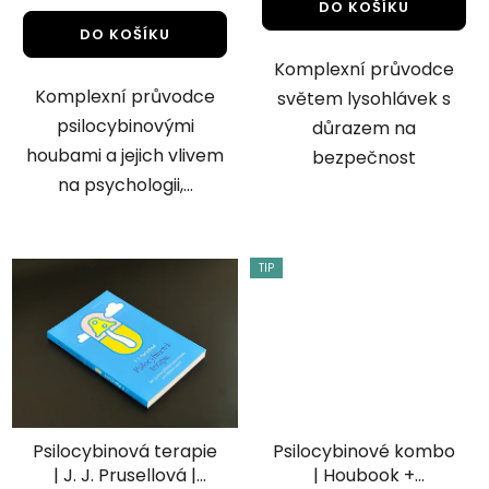
DO KOŠÍKU
z
z
DO KOŠÍKU
5
5
Komplexní průvodce
hvězdiček.
hvězdiček.
Komplexní průvodce
světem lysohlávek s
psilocybinovými
důrazem na
houbami a jejich vlivem
bezpečnost
na psychologii,...
TIP
Psilocybinová terapie
Psilocybinové kombo
| J. J. Prusellová |
| Houbook +