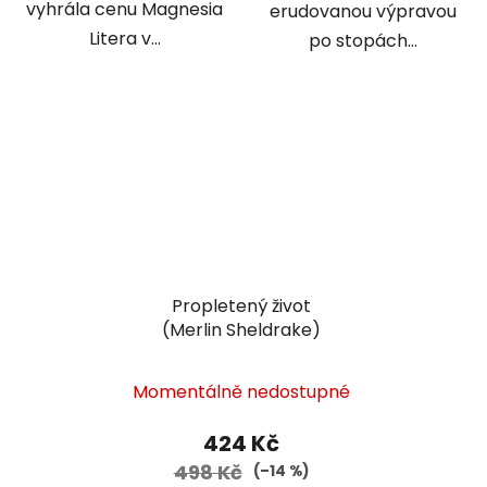
vyhrála cenu Magnesia
erudovanou výpravou
Litera v...
po stopách...
Propletený život
(Merlin Sheldrake)
Průměrné
Momentálně nedostupné
hodnocení
produktu
424 Kč
je
498 Kč
(–14 %)