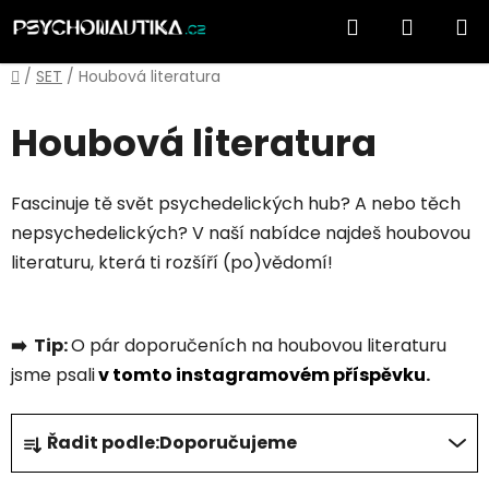
Přejít
Hledat
NÁKUP
na
obsah
KOŠÍK
Domů
/
SET
/
Houbová literatura
Houbová literatura
Fascinuje tě svět psychedelických hub? A nebo těch
nepsychedelických? V naší nabídce najdeš houbovou
literaturu, která ti rozšíří (po)vědomí!
➡️ Tip:
O pár doporučeních na houbovou literaturu
jsme psali
v tomto instagramovém příspěvku
.
Ř
Řadit podle:
Doporučujeme
a
z