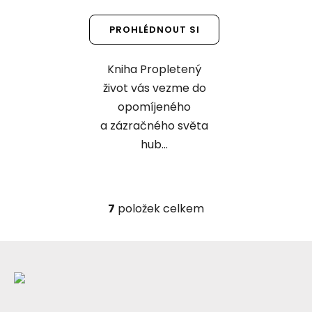
5,0
z
PROHLÉDNOUT SI
5
hvězdiček.
Kniha Propletený
život vás vezme do
opomíjeného
a zázračného světa
hub...
7
položek celkem
O
v
l
Z
á
á
d
p
a
a
c