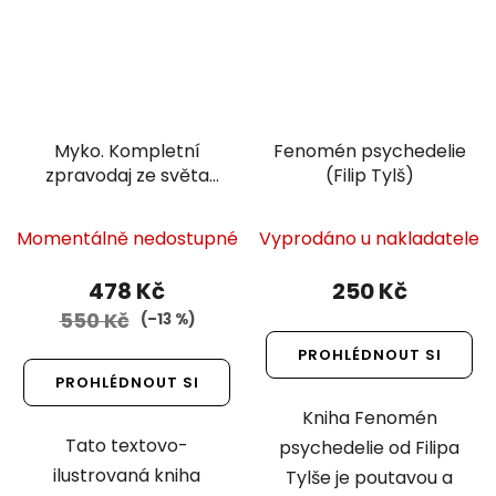
Myko. Kompletní
Fenomén psychedelie
zpravodaj ze světa
(Filip Tylš)
hub
Momentálně nedostupné
Vyprodáno u nakladatele
478 Kč
250 Kč
550 Kč
(–13 %)
PROHLÉDNOUT SI
PROHLÉDNOUT SI
Kniha Fenomén
Tato textovo-
psychedelie od Filipa
ilustrovaná kniha
Tylše je poutavou a