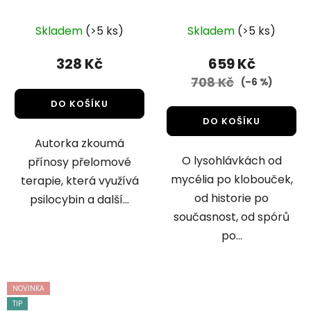
DharmaGaia
Psilocybinová spojka
Průměrné
Skladem
(>5 ks)
Skladem
(>5 ks)
hodnocení
produktu
328 Kč
659 Kč
je
708 Kč
(–6 %)
5,0
DO KOŠÍKU
z
DO KOŠÍKU
5
Autorka zkoumá
hvězdiček.
O lysohlávkách od
přínosy přelomové
mycélia po klobouček,
terapie, která využívá
od historie po
psilocybin a další...
současnost, od spórů
po...
NOVINKA
TIP