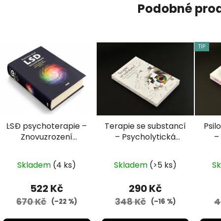
Podobné pro
TIP
ĿSÐ psychoterapie –
Terapie se substancí
Psil
Znovuzrození
– Psycholytická
–
psychedelického
psychoterapie v 21.
t
léčení (Stanislav
století (Friedrike
vědo
Skladem
(4 ks)
Skladem
(>5 ks)
S
Grof)
Meckelová
plan
Fischerová)
K
522 Kč
290 Kč
670 Kč
348 Kč
4
(–22 %)
(–16 %)