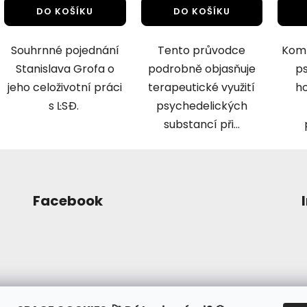
DO KOŠÍKU
DO KOŠÍKU
Souhrnné pojednání
Tento průvodce
Komp
Stanislava Grofa o
podrobně objasňuje
ps
jeho celoživotní práci
terapeutické využití
ho
s ĿSÐ.
psychedelických
substancí při...
Facebook