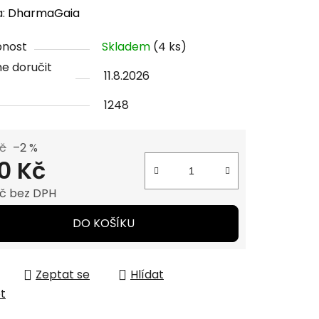
cení
a:
DharmaGaia
tu
pnost
Skladem
(4 ks)
e doručit
11.8.2026
1248
ček.
Kč
–2 %
0 Kč
č bez DPH
 cena:
DO KOŠÍKU
Zeptat se
Hlídat
et