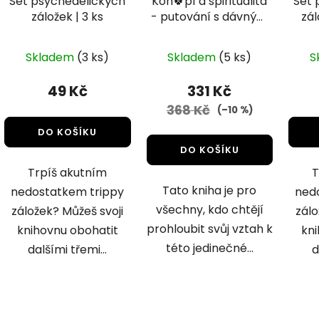
Set psychedelických
Kon🍀pí a spiritualita
Set 
záložek | 3 ks
- putování s dávným
zál
duchovním
spojencem |
Skladem
(3 ks)
Skladem
(5 ks)
S
Stephen Gray
49 Kč
331 Kč
368 Kč
(–10 %)
DO KOŠÍKU
DO KOŠÍKU
Trpíš akutním
T
Tato kniha je pro
nedostatkem trippy
ned
všechny, kdo chtějí
záložek? Můžeš svoji
zálo
prohloubit svůj vztah k
knihovnu obohatit
kni
této jedinečné...
dalšími třemi...
d