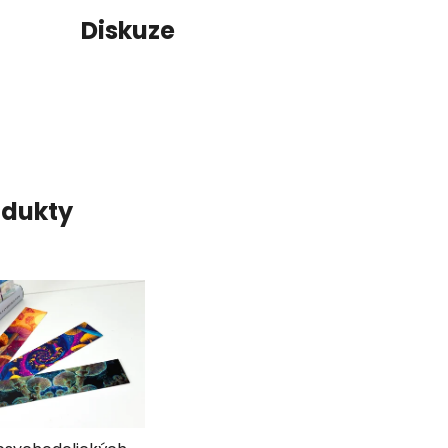
í
Diskuze
odukty