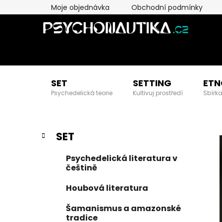
Přejít
Moje objednávka
Obchodní podmínky
na
obsah
SET
SETTING
ETN
Psychedelická teorie
Kultivuj prostředí
Sbírka
P
K
Přeskočit
SET
a
kategorie
o
t
s
Psychedelická literatura v
e
t
češtině
g
r
o
Houbová literatura
a
r
i
n
Šamanismus a amazonské
e
tradice
n