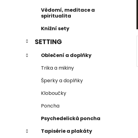
í
Vědomí, meditace a
p
spiritualita
a
Knižní sety
n
e
SETTING
l
Oblečení a doplňky
Trika a mikiny
Šperky a doplňky
Kloboučky
Poncha
Psychedelická poncha
Tapisérie a plakáty