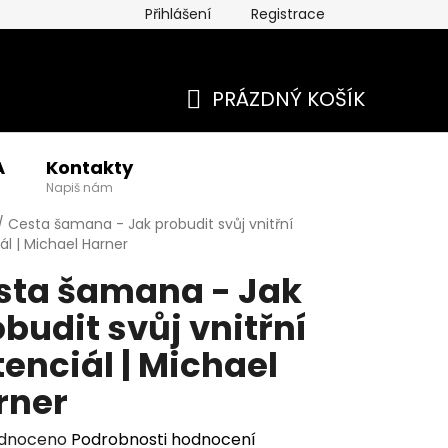
Přihlášení
Registrace
PRÁZDNÝ KOŠÍK
NÁKUPNÍ
A
Kontakty
KOŠÍK
Napiš nám
/
Cesta šamana - Jak probudit svůj vnitřní
ál | Michael Harner
sta šamana - Jak
budit svůj vnitřní
enciál | Michael
rner
rné
dnoceno
Podrobnosti hodnocení