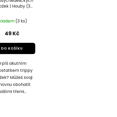
psychedelických
ožek | Houby (3
ks)
kladem
(3 ks)
49 Kč
DO KOŠÍKU
rpíš akutním
ostatkem trippy
žek? Můžeš svoji
hovnu obohatit
alšími třemi...