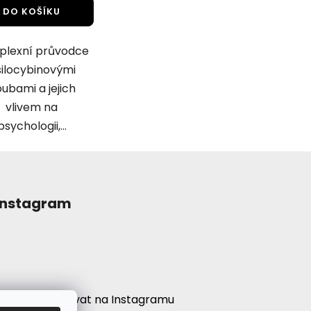
z
DO KOŠÍKU
5
hvězdiček.
lexní průvodce
ilocybinovými
ubami a jejich
vlivem na
psychologii,...
Instagram
Sledovat na Instagramu