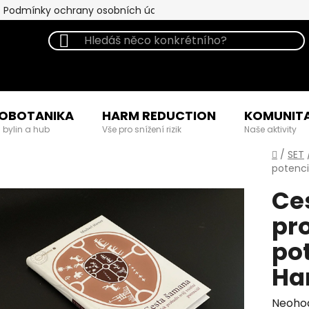
Podmínky ochrany osobních údajů
OBOTANIKA
HARM REDUCTION
KOMUNIT
 bylin a hub
Vše pro snížení rizik
Naše aktivity
Domů
/
SET
potenci
Ce
pro
pot
Ha
Průmě
Neoho