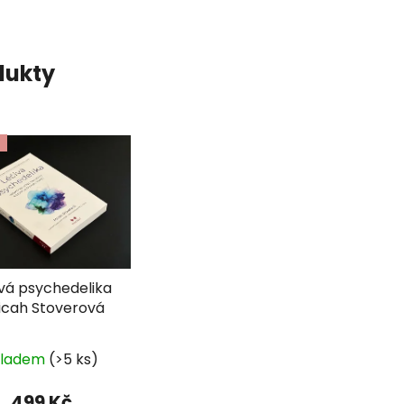
dukty
ivá psychedelika
Micah Stoverová
kladem
(>5 ks)
499 Kč