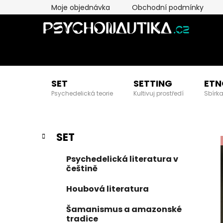
Přejít
Moje objednávka
Obchodní podmínky
na
obsah
SET
SETTING
ETN
Psychedelická teorie
Kultivuj prostředí
Sbírka
P
K
Přeskočit
SET
a
kategorie
o
t
s
Psychedelická literatura v
e
t
češtině
g
r
o
Houbová literatura
a
r
i
n
Šamanismus a amazonské
e
tradice
n