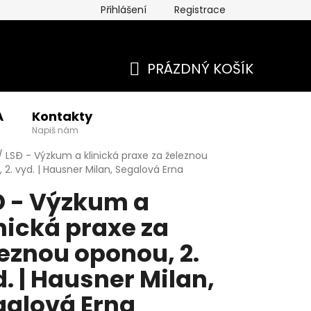
Přihlášení
Registrace
PRÁZDNÝ KOŠÍK
NÁKUPNÍ
A
Kontakty
KOŠÍK
Napiš nám
/
LSÐ - Výzkum a klinická praxe za železnou
 2. vyd. | Hausner Milan, Segalová Erna
Ð - Výzkum a
nická praxe za
eznou oponou, 2.
. | Hausner Milan,
galová Erna