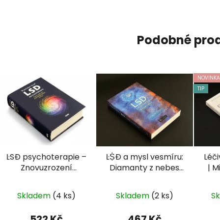
Podobné pro
NOVINKA
TIP
ĿSÐ psychoterapie –
ĿṨÐ a mysl vesmíru:
Léč
Znovuzrození
Diamanty z nebes
| 
psychedelického
(Christopher M.
léčení (Stanislav
Bache)
Skladem
(4 ks)
Skladem
(2 ks)
S
Grof)
522 Kč
467 Kč