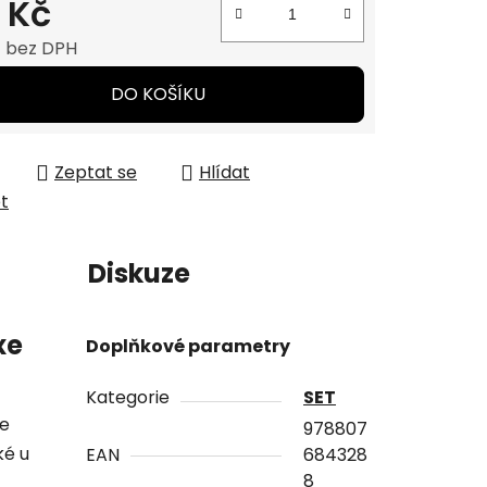
1 Kč
č bez DPH
 cena:
DO KOŠÍKU
Zeptat se
Hlídat
et
í
Diskuze
xe
Doplňkové parametry
Kategorie
SET
je
978807
ké u
EAN
684328
8