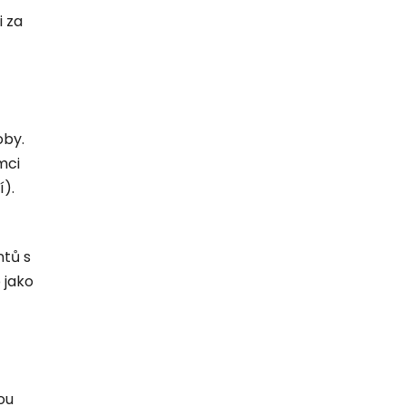
i za
oby.
mci
).
ntů s
 jako
ou