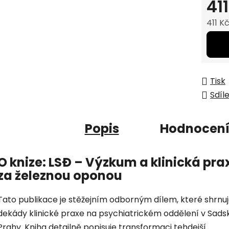
41
411 K
Měrná
Tisk
Sdíl
Popis
Hodnocen
O knize: LS
Ð
– Výzkum a klinická pra
za železnou oponou
Tato publikace je stěžejním odborným dílem, které shrnu
dekády klinické praxe na psychiatrickém oddělení v Sads
Prahy. Kniha detailně popisuje transformaci tehdejší