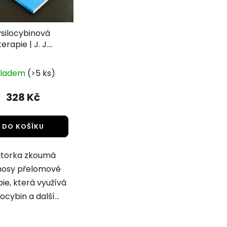
Psilocybinová
terapie | J. J.
Prusellová |
Průměrné
DharmaGaia
kladem
(>5 ks)
hodnocení
produktu
328 Kč
je
5,0
DO KOŠÍKU
z
5
torka zkoumá
hvězdiček.
nosy přelomové
ie, která využívá
locybin a další...