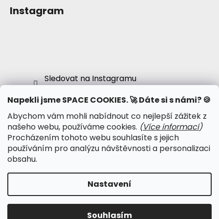
Instagram
Sledovat na Instagramu
Napekli jsme SPACE COOKIES. 🚀 Dáte si s námi? 🍪
Abychom vám mohli nabídnout co nejlepší zážitek z
● Obchodní podmínky
našeho webu, používáme cookies.
(
Více informací
)
● Podmínky ochrany osobních údajů
Procházením tohoto webu souhlasíte s jejich
● Kalendář psy-událostí
používáním pro analýzu návštěvnosti a personalizaci
● Psychonautská komunita
obsahu.
Nastavení
Vytvořil Shoptet
Copyright 2026
Psychonautika.cz
. Všechna práva
Souhlasím
vyhrazena.
Upravit nastavení cookies