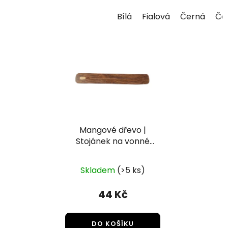
Bílá
Fialová
Černá
Če
Mangové dřevo |
Stojánek na vonné
tyčky
Skladem
(>5 ks)
44 Kč
DO KOŠÍKU