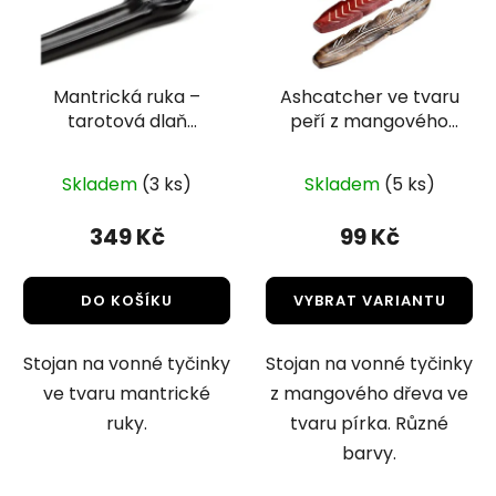
Mantrická ruka –
Ashcatcher ve tvaru
tarotová dlaň
peří z mangového
otevřená | Stojánek
dřeva | Stojánek na
na vonné tyčky
vonné tyčky
Skladem
(3 ks)
Skladem
(5 ks)
349 Kč
99 Kč
DO KOŠÍKU
VYBRAT VARIANTU
Stojan na vonné tyčinky
Stojan na vonné tyčinky
ve tvaru mantrické
z mangového dřeva ve
ruky.
tvaru pírka. Různé
barvy.