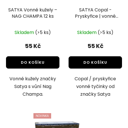
SATYA Vonné kužely –
SATYA Copal -
NAG CHAMPA 12 ks
Pryskyřice | vonné
tyčinky 15g
Skladem
(>5 ks)
Skladem
(>5 ks)
55 Kč
55 Kč
DO KOŠÍKU
DO KOŠÍKU
Vonné kužely značky
Copal / pryskyřice
Satya s vůní Nag
vonné tyčinky od
Champa.
značky Satya
NOVINKA