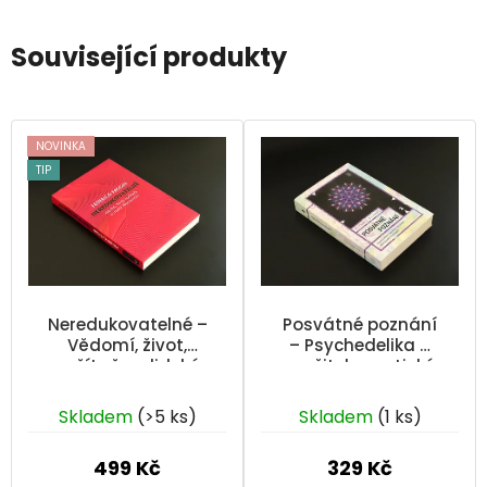
Související produkty
NOVINKA
TIP
Neredukovatelné –
Posvátné poznání
Vědomí, život,
– Psychedelika a
počítače a lidská
prožitek mystické
přirozenost |
náboženské
Průměrné
Federico Faggin
zkušenosti
Skladem
(>5 ks)
Skladem
(1 ks)
hodnocení
(William A.
Richards)
produktu
499 Kč
329 Kč
je