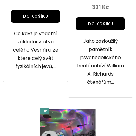
331 Kč
5,0
z
DO KOŠÍKU
DO KOŠÍKU
5
hvězdiček.
Co když je vědomí
Jako zasloužilý
základní vrstva
pamětník
celého Vesmíru, ze
psychedelického
které celý svět
hnutí nabízí William
fyzikálních jevů,...
A. Richards
čtenářům...
TIP