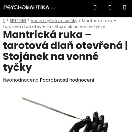
Přejít
Hledat
NÁKUP
na
obsah
KOŠÍK
Domů
/
SETTING
/
Vonné tyčinky a svíčky
/
Mantrická ruka –
tarotová dlaň otevřená | Stojánek na vonné tyčky
Mantrická ruka –
tarotová dlaň otevřená |
Stojánek na vonné
tyčky
Průměrné
Neohodnoceno
Podrobnosti hodnocení
hodnocení
produktu
je
0,0
z
5