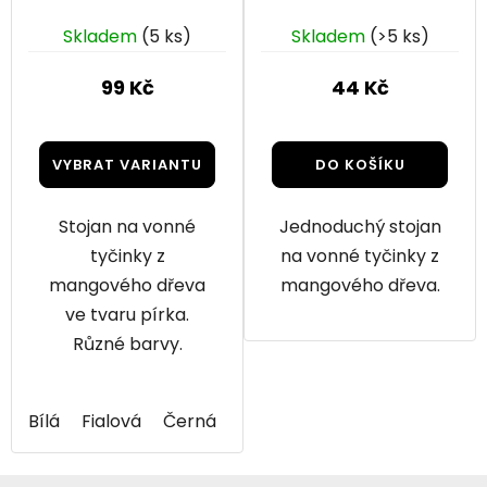
| Stojánek na
vonné tyčky
Skladem
(5 ks)
Skladem
(>5 ks)
99 Kč
44 Kč
VYBRAT VARIANTU
DO KOŠÍKU
Stojan na vonné
Jednoduchý stojan
tyčinky z
na vonné tyčinky z
mangového dřeva
mangového dřeva.
ve tvaru pírka.
Různé barvy.
Bílá
Fialová
Černá
Červená