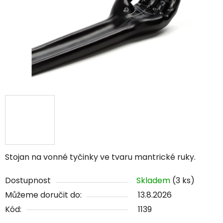
hvězdiček.
Stojan na vonné tyčinky ve tvaru mantrické ruky.
Dostupnost
Skladem
(3 ks)
Můžeme doručit do:
13.8.2026
Kód:
1139