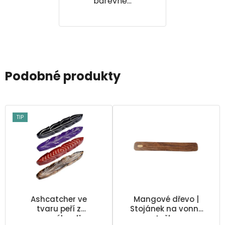
barevné...
Podobné produkty
TIP
Ashcatcher ve
Mangové dřevo |
tvaru peří z
Stojánek na vonné
mangového dřeva
tyčky