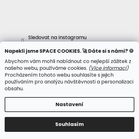
Sledovat na Instagramu
Napekli jsme SPACE COOKIES. 🚀 Dáte si s námi? 🍪
Abychom vám mohli nabídnout co nejlepší zážitek z
našeho webu, používáme cookies.
(
Více informací
)
● Obchodní podmínky
Procházením tohoto webu souhlasíte s jejich
● Podmínky ochrany osobních údajů
používáním pro analýzu návštěvnosti a personalizaci
● Kalendář psy-událostí
obsahu.
● Psychonautská komunita
Nastavení
Vytvořil Shoptet
Copyright 2026
Psychonautika.cz
. Všechna práva
Souhlasím
vyhrazena.
Upravit nastavení cookies
Používáme
ověření věku Adulto