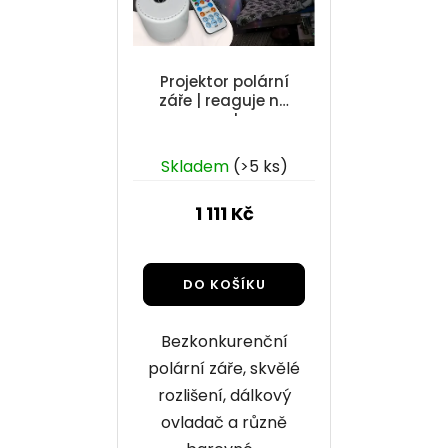
Projektor polární
záře | reaguje na
zvuk
Průměrné
Skladem
(>5 ks)
hodnocení
produktu
1 111 Kč
je
4,2
z
DO KOŠÍKU
5
hvězdiček.
Bezkonkurenční
polární záře, skvělé
rozlišení, dálkový
ovladač a různě