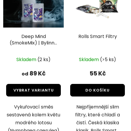
Deep Mind
Rolls Smart Filtry
(SmokeMix) | Bylinná
vykuřovací směs
Skladem
(2 ks)
Skladem
(>5 ks)
89 Kč
55 Kč
od
VYBRAT VARIANTU
DO KOŠÍKU
Vykuřovací směs
Nejpříjemnější slim
sestavená kolem květu
filtry, které chladí a
modrého lotosu
čistí. Česká klasika
(Nymphaea caerulea)
klasik. Rolls Smart...