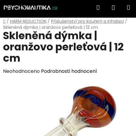
Přejít
Hledat
NÁKUP
na
obsah
KOŠÍK
Domů
/
HARM REDUCTION
/
Příslušenství pro kouření a inhalaci
/
Skleněná dýmka | oranžovo perleťová | 12 cm
Skleněná dýmka |
oranžovo perleťová | 12
cm
Průměrné
Neohodnoceno
Podrobnosti hodnocení
hodnocení
produktu
je
0,0
z
5
hvězdiček.