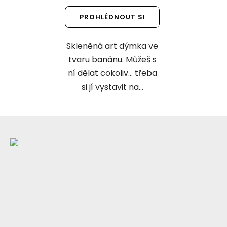
PROHLÉDNOUT SI
Skleněná art dýmka ve
tvaru banánu. Můžeš s
ní dělat cokoliv... třeba
si jí vystavit na...
Z
á
p
a
t
í