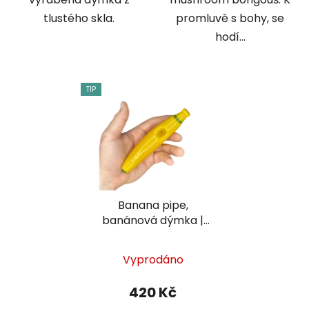
tlustého skla.
promluvě s bohy, se
hodí...
TIP
Banana pipe,
banánová dýmka |
DLR Glass
Vyprodáno
420 Kč