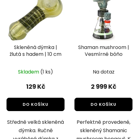
Skleněná dýmka |
Shaman mushroom |
žlutá s hadem | 10 cm
Vesmírné bóňo
Skladem
(1 ks)
Na dotaz
129 Kč
2 999 Kč
DO KOŠÍKU
DO KOŠÍKU
Středně velká skleněná
Perfektně provedené,
dýmka. Ručně
skleněný Shamanic
vyráběná dýmka z
mushroom bongouš. K