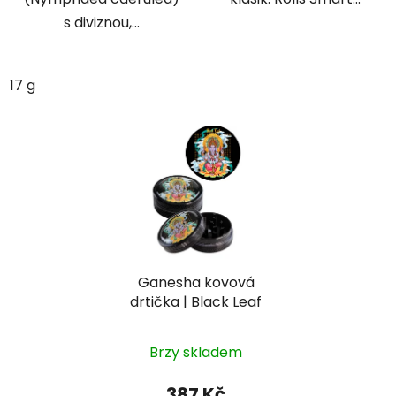
s diviznou,...
17 g
Ganesha kovová
drtička | Black Leaf
Brzy skladem
387 Kč