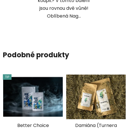
koupit? V tomto balení
jsou rovnou dvě vůně!
Oblíbená Nag...
Podobné produkty
TIP
Better Choice
Damiána (Turnera