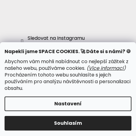
Sledovat na Instagramu
Napekli jsme SPACE COOKIES. 🚀 Dáte si s námi? 🍪
Abychom vám mohli nabídnout co nejlepší zážitek z
● Obchodní podmínky
našeho webu, používáme cookies.
(
Více informací
)
● Podmínky ochrany osobních údajů
Procházením tohoto webu souhlasíte s jejich
● Kalendář psy-událostí
používáním pro analýzu návštěvnosti a personalizaci
● Psychonautská komunita
obsahu.
Nastavení
Vytvořil Shoptet
Copyright 2026
Psychonautika.cz
. Všechna práva
Souhlasím
vyhrazena.
Upravit nastavení cookies
Používáme
ověření věku Adulto