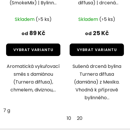
(SmokeMix) | Bylinná
diffusa) | drcená
vykuřovací směs
bylina
Průměrné
Skladem
(>5 ks)
Skladem
(>5 ks)
hodnocení
produktu
89 Kč
25 Kč
od
od
je
4,3
VYBRAT VARIANTU
VYBRAT VARIANTU
z
5
Aromatická vykuřovací
Sušená drcená bylina
hvězdiček.
směs s damiánou
Turnera diffusa
(Turnera diffusa),
(damiána) z Mexika.
chmelem, diviznou,...
Vhodná k přípravě
bylinného...
7 g
10
20