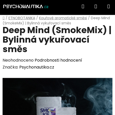
Přejít
Hledat
NÁKUP
na
obsah
KOŠÍK
Domů
/
ETNOBOTANIKA
/
Kouřové aromatické směsi
/
Deep Mind
(SmokeMix) | Bylinná vykuřovací směs
Deep Mind (SmokeMix) |
Bylinná vykuřovací
směs
Průměrné
Neohodnoceno
Podrobnosti hodnocení
hodnocení
Značka:
Psychonautika.cz
produktu
je
0,0
z
5
hvězdiček.