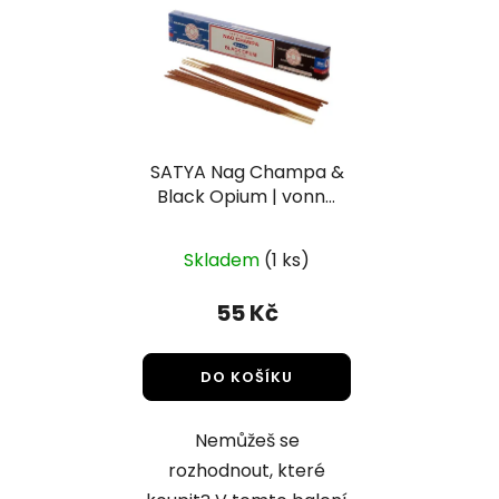
SATYA Nag Champa &
Black Opium | vonné
tyčinky
Skladem
(1 ks)
55 Kč
DO KOŠÍKU
Nemůžeš se
rozhodnout, které