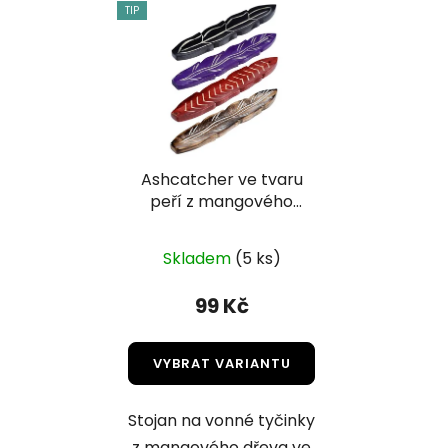
TIP
Ashcatcher ve tvaru
peří z mangového
dřeva | Stojánek na
vonné tyčky
Skladem
(5 ks)
99 Kč
VYBRAT VARIANTU
Stojan na vonné tyčinky
z mangového dřeva ve