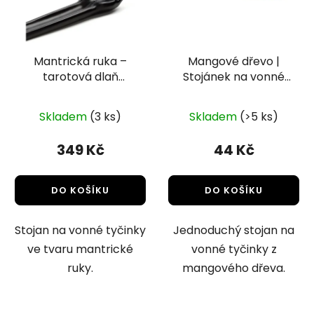
Mantrická ruka –
Mangové dřevo |
tarotová dlaň
Stojánek na vonné
otevřená | Stojánek
tyčky
na vonné tyčky
Skladem
(3 ks)
Skladem
(>5 ks)
349 Kč
44 Kč
DO KOŠÍKU
DO KOŠÍKU
Stojan na vonné tyčinky
Jednoduchý stojan na
ve tvaru mantrické
vonné tyčinky z
ruky.
mangového dřeva.