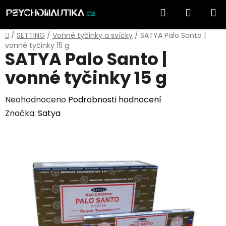
Přejít
Hledat
NÁKUP
na
obsah
KOŠÍK
Domů
/
SETTING
/
Vonné tyčinky a svíčky
/
SATYA Palo Santo |
vonné tyčinky 15 g
SATYA Palo Santo |
vonné tyčinky 15 g
Průměrné
Neohodnoceno
Podrobnosti hodnocení
hodnocení
Značka:
Satya
produktu
je
0,0
z
5
hvězdiček.