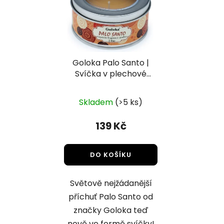
Goloka Palo Santo |
Svíčka v plechové
krabičce
Skladem
(>5 ks)
139 Kč
DO KOŠÍKU
Světově nejžádanější
příchuť Palo Santo od
značky Goloka teď
nově ve formě svíčky!