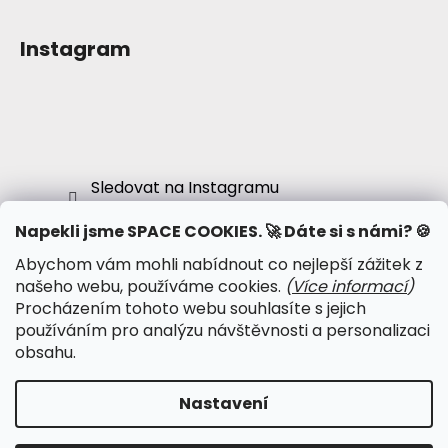
Instagram
Sledovat na Instagramu
Napekli jsme SPACE COOKIES. 🚀 Dáte si s námi? 🍪
Abychom vám mohli nabídnout co nejlepší zážitek z
● Obchodní podmínky
našeho webu, používáme cookies.
(
Více informací
)
● Podmínky ochrany osobních údajů
Procházením tohoto webu souhlasíte s jejich
● Kalendář psy-událostí
používáním pro analýzu návštěvnosti a personalizaci
● Psychonautská komunita
obsahu.
Nastavení
Vytvořil Shoptet