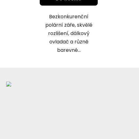
z
5
Bezkonkurenční
hvězdiček.
polární záře, skvělé
rozlišení, dálkový
ovladač a různě
barevné...
Z
á
p
a
t
í