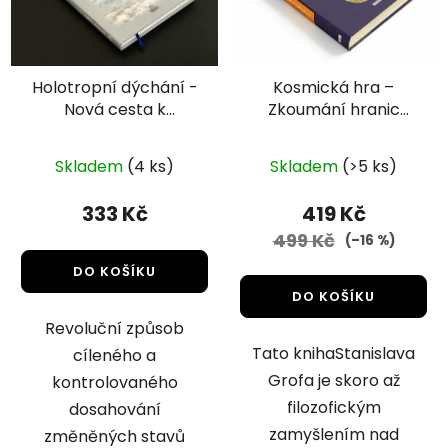
Holotropní dýchání -
Kosmická hra –
Nová cesta k
Zkoumání hranic
sebeobjevování a
lidského vědomí
Průměrné
léčení | Stanislav Grof,
(Stanislav Grof)
Skladem
(4 ks)
Skladem
(>5 ks)
Christina Grof
hodnocení
produktu
333 Kč
419 Kč
je
499 Kč
(–16 %)
4,3
DO KOŠÍKU
z
DO KOŠÍKU
5
Revoluční způsob
hvězdiček.
Tato knihaStanislava
cíleného a
Grofa je skoro až
kontrolovaného
filozofickým
dosahování
zamyšlením nad
změněných stavů