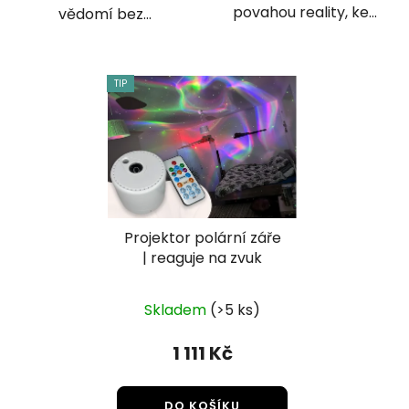
povahou reality, ke...
vědomí bez...
TIP
Projektor polární záře
| reaguje na zvuk
Průměrné
Skladem
(>5 ks)
hodnocení
produktu
1 111 Kč
je
4,2
DO KOŠÍKU