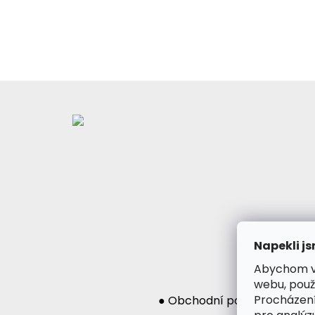
Z
á
p
a
t
í
Napekli js
Abychom vá
webu, použ
Procházení
● Obchodní podmínky
● Po