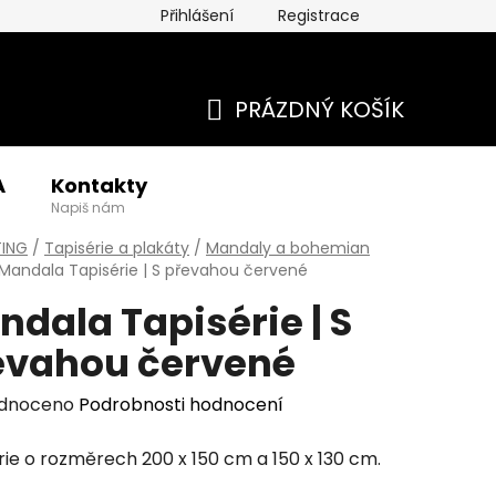
Přihlášení
Registrace
PRÁZDNÝ KOŠÍK
NÁKUPNÍ
A
Kontakty
KOŠÍK
Napiš nám
TING
/
Tapisérie a plakáty
/
Mandaly a bohemian
Mandala Tapisérie | S převahou červené
dala Tapisérie | S
evahou červené
rné
dnoceno
Podrobnosti hodnocení
cení
rie o rozměrech 200 x 150 cm a 150 x 130 cm.
tu