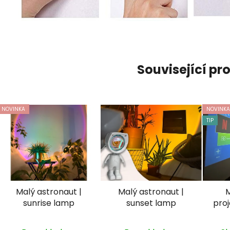
Související pr
NOVINKA
NOVINKA
TIP
Malý astronaut |
Malý astronaut |
M
sunrise lamp
sunset lamp
proj
p
p