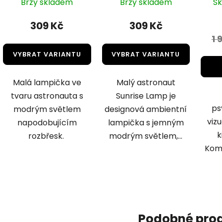
Brzy skladem
Brzy skladem
S
309 Kč
309 Kč
1 
VYBRAT VARIANTU
VYBRAT VARIANTU
Malá lampička ve
Malý astronaut
tvaru astronauta s
Sunrise Lamp je
ps
modrým světlem
designová ambientní
viz
napodobujícím
lampička s jemným
k
rozbřesk.
modrým světlem,...
Kom
Podobné pro