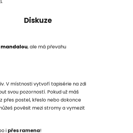
et
í
Diskuze
 mandalou
, ale má převahu
v. V místnosti vytvoří tapisérie na zdi
out svou pozorností.
Pokud už máš
oz přes postel, křeslo nebo dokonce
i můžeš pověsit mezi stromy a vymezit
o i
přes ramena
!