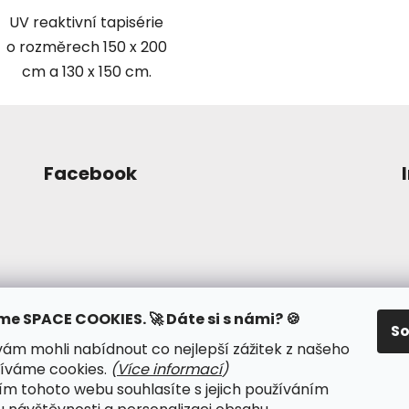
UV reaktivní tapisérie
o rozměrech 150 x 200
cm a 130 x 150 cm.
Facebook
me SPACE COOKIES. 🚀 Dáte si s námi? 🍪
S
m mohli nabídnout co nejlepší zážitek z našeho
íváme cookies.
(
Více informací
)
m tohoto webu souhlasíte s jejich používáním
dmínky ochrany osobních údajů
● Kalendář psy-událost