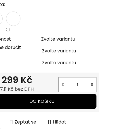
ta:
ček.
pnost
Zvolte variantu
e doručit
Zvolte variantu
Zvolte variantu
d
299 Kč
7,11 Kč
bez DPH
 cena:
DO KOŠÍKU
Zeptat se
Hlídat