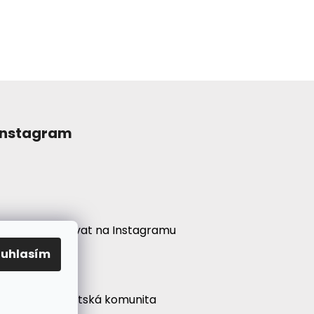
Instagram
Sledovat na Instagramu
ouhlasím
í
● Psychonautská komunita