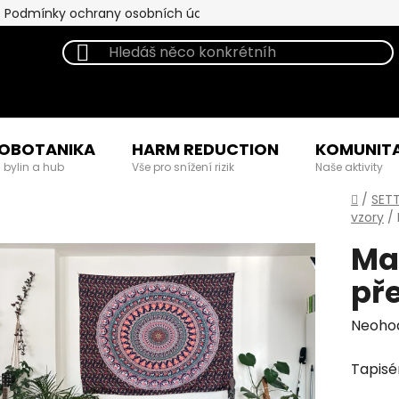
Podmínky ochrany osobních údajů
OBOTANIKA
HARM REDUCTION
KOMUNIT
 bylin a hub
Vše pro snížení rizik
Naše aktivity
Domů
/
SET
vzory
/
Man
př
Průmě
Neoho
hodno
Tapisé
produk
je