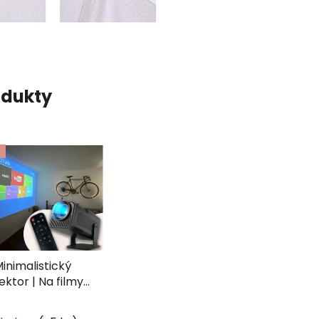
odukty
inimalistický
ektor | Na filmy i
sychedelické
Průměrné
rojekce (WiFi,