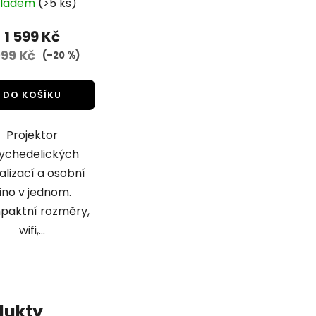
kladem
(>5 ks)
Bluetooth)
hodnocení
produktu
1 599 Kč
je
999 Kč
(–20 %)
4,8
z
DO KOŠÍKU
5
hvězdiček.
Projektor
ychedelických
ualizací a osobní
ino v jednom.
paktní rozměry,
wifi,...
dukty