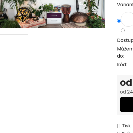
Varian
0,0
z
5
hvězdi
Dostu
Můžem
do:
Kód:
o
od
24
Měrná
Tisk