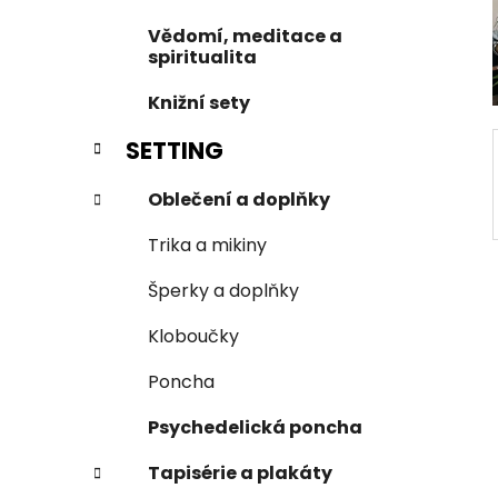
í
Vědomí, meditace a
p
spiritualita
a
Knižní sety
n
e
SETTING
l
Oblečení a doplňky
Trika a mikiny
Šperky a doplňky
Kloboučky
Poncha
Psychedelická poncha
Tapisérie a plakáty