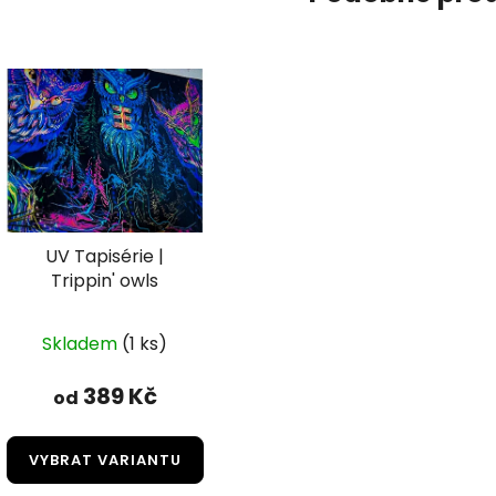
UV Tapisérie |
Trippin' owls
Skladem
(1 ks)
389 Kč
od
VYBRAT VARIANTU