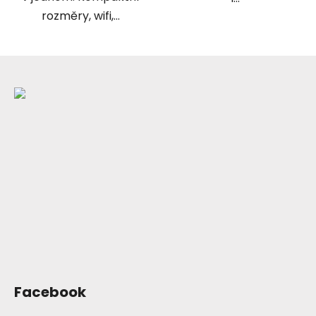
rozměry, wifi,...
Z
á
p
a
t
í
Facebook