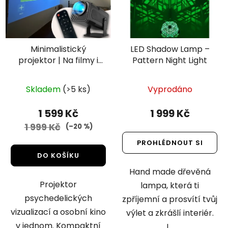
Minimalistický
LED Shadow Lamp –
projektor | Na filmy i
Pattern Night Light
psychedelické
Průměrné
projekce (WiFi,
Skladem
(>5 ks)
Vyprodáno
Bluetooth)
hodnocení
produktu
1 599 Kč
1 999 Kč
je
1 999 Kč
(–20 %)
4,8
PROHLÉDNOUT SI
z
DO KOŠÍKU
5
Hand made dřevěná
hvězdiček.
Projektor
lampa, která ti
psychedelických
zpříjemní a prosvítí tvůj
vizualizací a osobní kino
výlet a zkrášlí interiér.
v jednom. Kompaktní
I...