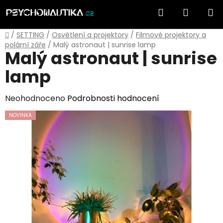
Přejít
Hledat
NÁKUP
na
obsah
KOŠÍK
Domů
/
SETTING
/
Osvětlení a projektory
/
Filmové projektory a
polární záře
/
Malý astronaut | sunrise lamp
Malý astronaut | sunrise
lamp
Průměrné
Neohodnoceno
Podrobnosti hodnocení
hodnocení
NOVINKA
produktu
je
0,0
z
5
hvězdiček.