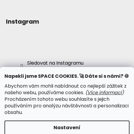
Instagram
Sledovat na Instagramu
Napekli jsme SPACE COOKIES. 🚀 Dáte si s námi? 🍪
Abychom vám mohli nabídnout co nejlepší zážitek z
● Obchodní podmínky
našeho webu, používáme cookies.
(
Více informací
)
● Podmínky ochrany osobních údajů
Procházením tohoto webu souhlasíte s jejich
● Kalendář psy-událostí
používáním pro analýzu návštěvnosti a personalizaci
● Psychonautská komunita
obsahu.
Nastavení