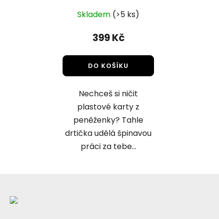
Skladem
(>5 ks)
399 Kč
DO KOŠÍKU
Nechceš si ničit
plastové karty z
peněženky? Tahle
drtička udělá špinavou
práci za tebe...
Z
á
p
a