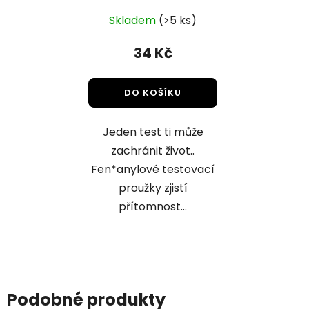
Průměrné
Skladem
(>5 ks)
hodnocení
produktu
34 Kč
je
5,0
DO KOŠÍKU
z
5
Jeden test ti může
hvězdiček.
zachránit život..
Fen*anylové testovací
proužky zjistí
přítomnost...
Podobné produkty