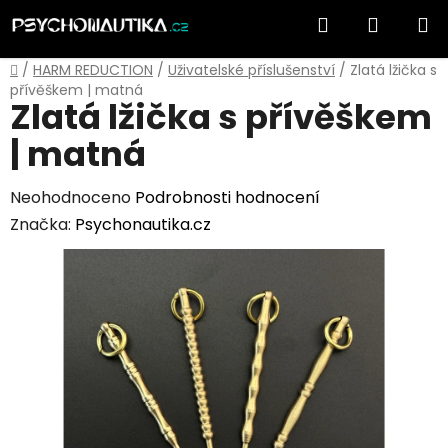
Přejít
Hledat
NÁKUP
na
obsah
KOŠÍK
Domů
/
HARM REDUCTION
/
Uživatelské příslušenství
/
Zlatá lžička s
přívěškem | matná
Zlatá lžička s přívěškem
| matná
Průměrné
Neohodnoceno
Podrobnosti hodnocení
hodnocení
Značka:
Psychonautika.cz
produktu
je
0,0
z
5
hvězdiček.