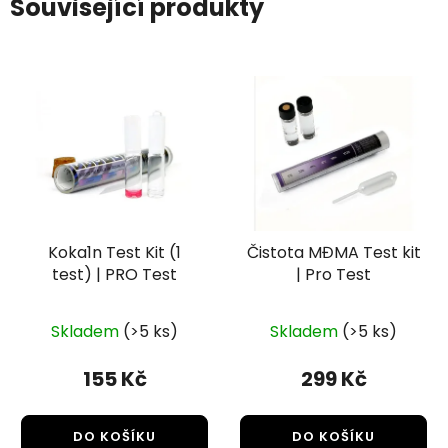
Související produkty
Koka1n Test Kit (1
Čistota MĐMA Test kit
test) | PRO Test
| Pro Test
Skladem
(>5 ks)
Skladem
(>5 ks)
155 Kč
299 Kč
DO KOŠÍKU
DO KOŠÍKU