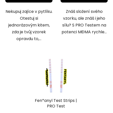
Nekupuj zajíce v pytlíku.
Znáš složení svého
Otestuj si
vzorku, ale znáš i jeho
jednorázovým kitem,
sílu? S PRO Testem na
zda je tvůj vzorek
potenci MĐMA rychle...
opravdu to,...
Fen*anyl Test Strips |
PRO Test