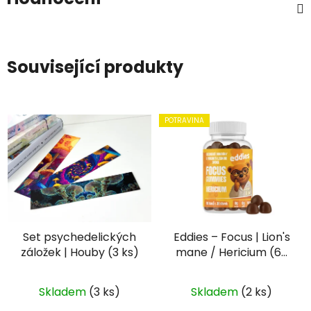
Související produkty
POTRAVINA
Set psychedelických
Eddies – Focus | Lion's
záložek | Houby (3 ks)
mane / Hericium (60
gumídků)
Skladem
(3 ks)
Skladem
(2 ks)