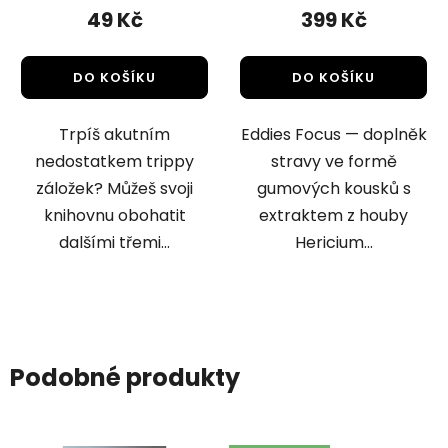
49 Kč
399 Kč
DO KOŠÍKU
DO KOŠÍKU
Trpíš akutním
Eddies Focus — doplněk
nedostatkem trippy
stravy ve formě
záložek? Můžeš svoji
gumových kousků s
knihovnu obohatit
extraktem z houby
dalšími třemi...
Hericium...
Podobné produkty