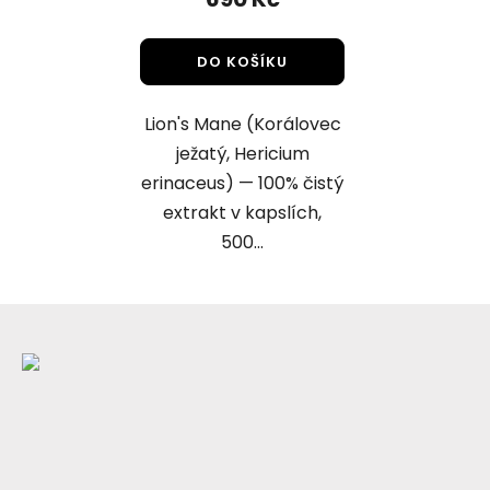
DO KOŠÍKU
Lion's Mane (Korálovec
ježatý, Hericium
erinaceus) — 100% čistý
extrakt v kapslích,
500...
Z
á
p
a
t
í