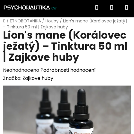
Přejít
Hledat
NÁKUP
na
obsah
KOŠÍK
Domů
/
ETNOBOTANIKA
/
Houby
/
Lion's mane (Korálovec ježatý)
– Tinktura 50 ml | Zajkove huby
Lion's mane (Korálovec
ježatý) – Tinktura 50 ml
| Zajkove huby
Průměrné
Neohodnoceno
Podrobnosti hodnocení
hodnocení
Značka:
Zajkove huby
produktu
je
0,0
z
5
hvězdiček.