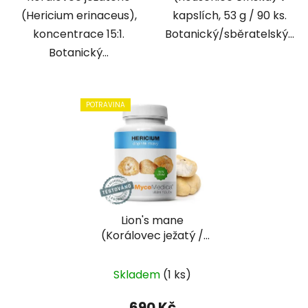
(Hericium erinaceus),
kapslích, 53 g / 90 ks.
koncentrace 15:1.
Botanický/sběratelský...
Botanický...
POTRAVINA
Lion's mane
(Korálovec ježatý /
Hericium) (53g, 90
kapslí) | MycoMedica
Skladem
(1 ks)
690 Kč