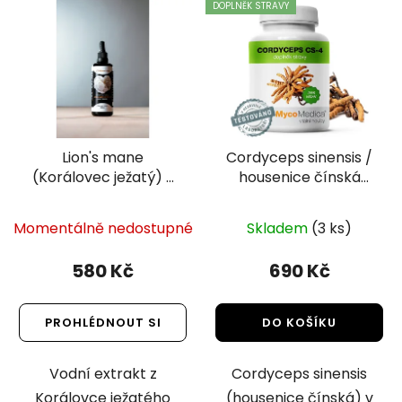
DOPLNĚK STRAVY
Lion's mane
Cordyceps sinensis /
(Korálovec ježatý) -
housenice čínská
Extrakt 100 ml |
(53g, 90 kapslí) |
Zajkove huby
MycoMedica
Momentálně nedostupné
Skladem
(3 ks)
580 Kč
690 Kč
PROHLÉDNOUT SI
DO KOŠÍKU
Vodní extrakt z
Cordyceps sinensis
Korálovce ježatého
(housenice čínská) v