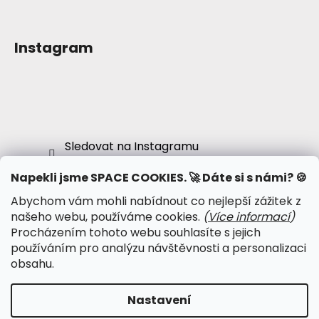
Instagram
Sledovat na Instagramu
Napekli jsme SPACE COOKIES. 🚀 Dáte si s námi? 🍪
Abychom vám mohli nabídnout co nejlepší zážitek z
našeho webu, používáme cookies.
(
Více informací
)
● Obchodní podmínky
Procházením tohoto webu souhlasíte s jejich
● Podmínky ochrany osobních údajů
používáním pro analýzu návštěvnosti a personalizaci
● Kalendář psy-událostí
obsahu.
● Psychonautská komunita
Nastavení
Vytvořil Shoptet