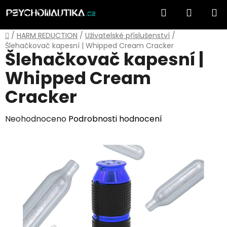
Přejít
Hledat
NÁKUP
na
obsah
KOŠÍK
Domů
/
HARM REDUCTION
/
Uživatelské příslušenství
/
Šlehačkovač kapesní | Whipped Cream Cracker
Šlehačkovač kapesní |
Whipped Cream
Cracker
Průměrné
Neohodnoceno
Podrobnosti hodnocení
hodnocení
produktu
je
0,0
z
5
hvězdiček.