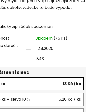
ový mylar bag, na Tvoje nejrůznější zboží. Ať
tu
 dáš cokoliv, vždycky to bude vypadat
afický zip sáček spaceman.
ček.
pnost
Skladem
(>5 ks)
e doručit
12.8.2026
843
stevní sleva
4 ks
18 Kč
/ ks
9 ks = sleva 10 %
16,20 Kč
/ ks