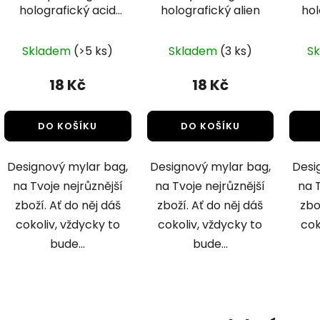
holografický acid
holografický alien
hol
smile
Skladem
(>5 ks)
Skladem
(3 ks)
S
18 Kč
18 Kč
DO KOŠÍKU
DO KOŠÍKU
Designový mylar bag,
Designový mylar bag,
Desi
na Tvoje nejrůznější
na Tvoje nejrůznější
na T
zboží. Ať do něj dáš
zboží. Ať do něj dáš
zbo
cokoliv, vždycky to
cokoliv, vždycky to
cok
bude...
bude...