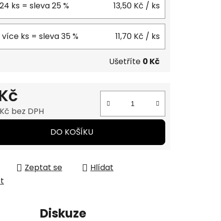
 24 ks = sleva 25 %
13,50 Kč
/ ks
 více ks = sleva 35 %
11,70 Kč
/ ks
Ušetříte
0 Kč
 Kč
 Kč bez DPH
 cena:
DO KOŠÍKU
Zeptat se
Hlídat
et
í
Diskuze