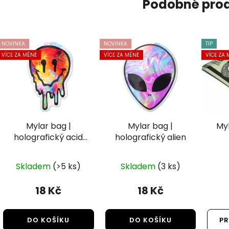
Podobné pro
NOVINKA
NOVINKA
TIP
VÍCE ZA MÉNĚ
VÍCE ZA MÉNĚ
VÍCE ZA 
Mylar bag |
Mylar bag |
My
holografický acid
holografický alien
smile
Skladem
(>5 ks)
Skladem
(3 ks)
18 Kč
18 Kč
DO KOŠÍKU
DO KOŠÍKU
PR