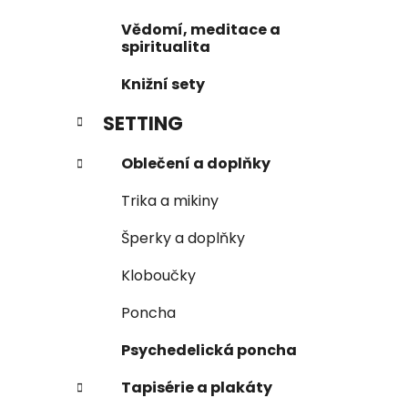
í
Vědomí, meditace a
p
spiritualita
a
Knižní sety
n
e
SETTING
l
Oblečení a doplňky
Trika a mikiny
Šperky a doplňky
Kloboučky
Poncha
Psychedelická poncha
Tapisérie a plakáty