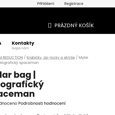
Přihlášení
Registrace
PRÁZDNÝ KOŠÍK
NÁKUPNÍ
A
Kontakty
KOŠÍK
Napiš nám
M REDUCTION
/
Krabičky, zip-locky a skrýše
/
Mylar
olografický spaceman
ar bag |
lografický
aceman
rné
dnoceno
Podrobnosti hodnocení
cení