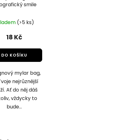
ografický smile
kladem
(>5 ks)
18 Kč
DO KOŠÍKU
gnový mylar bag,
voje nejrůznější
ží. Ať do něj dáš
oliv, vždycky to
bude...