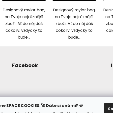
Designový mylar bag,
Designový mylar bag,
Desi
na Tvoje nejrůznější
na Tvoje nejrůznější
na T
zboží. Ať do něj dáš
zboží. Ať do něj dáš
zbo
cokoliv, vždycky to
cokoliv, vždycky to
cok
bude...
bude...
Facebook
me SPACE COOKIES. 🚀 Dáte si s námi? 🍪
S