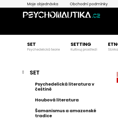
Přejít
Moje objednávka
Obchodní podmínky
na
obsah
SET
SETTING
ETN
Psychedelická teorie
Kultivuj prostředí
Sbírka
P
K
Přeskočit
SET
a
kategorie
o
t
s
Psychedelická literatura v
e
t
češtině
g
r
o
Houbová literatura
a
r
i
n
Šamanismus a amazonské
e
tradice
n