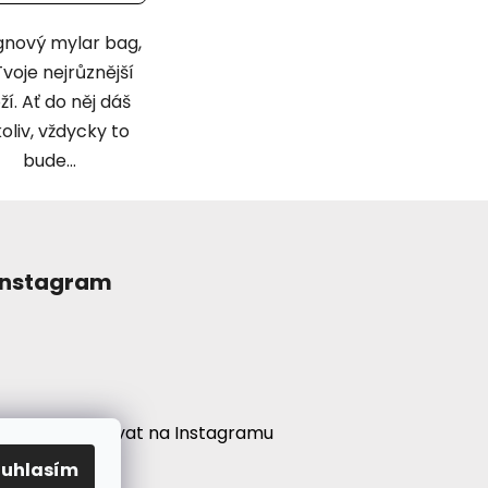
gnový mylar bag,
voje nejrůznější
ží. Ať do něj dáš
oliv, vždycky to
bude...
Instagram
Sledovat na Instagramu
ouhlasím