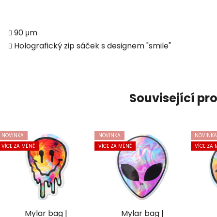
90 μm
Holografický zip sáček s designem "smile"
Související pr
NOVINKA
NOVINKA
NOVINKA
VÍCE ZA MÉNĚ
VÍCE ZA MÉNĚ
VÍCE ZA 
Mylar bag |
Mylar bag |