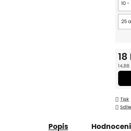
10 -
25 a
18
14,88
Měrná
Tisk
Sdíl
Popis
Hodnocen