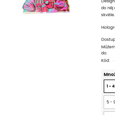
Design
produk
do něj
je
skvěle.
0,0
z
Hologr
5
hvězdi
Dostu
Můžem
do:
Kód:
Množ
1 - 
5 - 