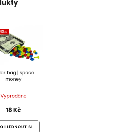
dukty
MÉNĚ
lar bag | space
money
Vyprodáno
18 Kč
OHLÉDNOUT SI