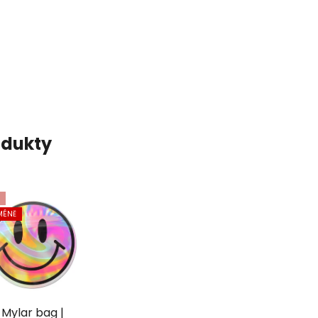
odukty
MÉNĚ
Mylar bag |