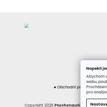
Z
á
p
a
t
í
Napekli js
Abychom vá
webu, použ
Procházení
● Obchodní podmínky
● Po
pro analýz
Nastave
Copyright 2026
Psychonautika.cz
. Všech