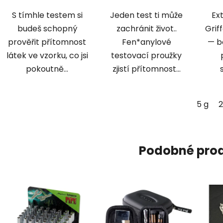
5
S tímhle testem si
Jeden test ti může
Ex
hvězdiček.
budeš schopný
zachránit život..
Griff
prověřit přítomnost
Fen*anylové
— b
látek ve vzorku, co jsi
testovací proužky
pokoutně...
zjistí přítomnost...
5 g
2
Podobné pro