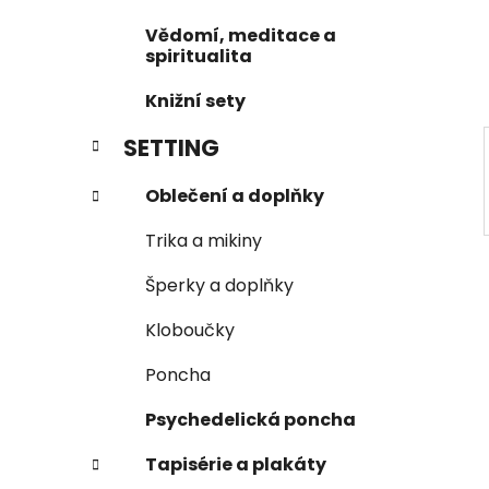
í
Vědomí, meditace a
p
spiritualita
a
Knižní sety
n
e
SETTING
l
Oblečení a doplňky
Trika a mikiny
Šperky a doplňky
Kloboučky
Poncha
Psychedelická poncha
Tapisérie a plakáty