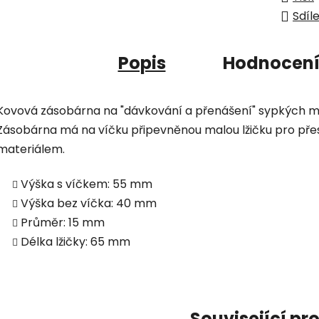
Sdíl
Popis
Hodnocen
Kovová zásobárna na "dávkování a přenášení" sypkých mat
Zásobárna má na víčku připevněnou malou lžičku pro pře
materiálem.
Výška s víčkem: 55 mm
Výška bez víčka: 40 mm
Průměr: 15 mm
Délka lžičky: 65 mm
Související pr