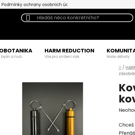
Podmínky ochrany osobních údajů
OBOTANIKA
HARM REDUCTION
KOMUNIT
 bylin a hub
Vše pro snížení rizik
Naše aktivity
Domů
/
HAR
zásobár
Ko
ko
Průmě
Neoho
hodno
Chceš p
produk
Přenáš
je