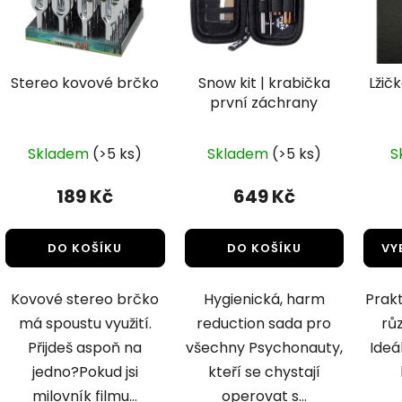
Stereo kovové brčko
Snow kit | krabička
Lžič
první záchrany
Skladem
(>5 ks)
Skladem
(>5 ks)
S
189 Kč
649 Kč
DO KOŠÍKU
DO KOŠÍKU
VY
Kovové stereo brčko
Hygienická, harm
Prakt
má spoustu využití.
reduction sada pro
rů
Přijdeš aspoň na
všechny Psychonauty,
Ideá
jedno?Pokud jsi
kteří se chystají
milovník filmu...
operovat s...