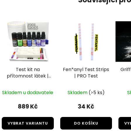
Test kit na
Fen*anyl Test Strips
Griff
přítomnost látek |
| PRO Test
MĐḾA
Průměrné
Skladem u dodavatele
Skladem
(>5 ks)
S
hodnocení
produktu
889 Kč
34 Kč
je
5,0
VYBRAT VARIANTU
DO KOŠÍKU
VY
z