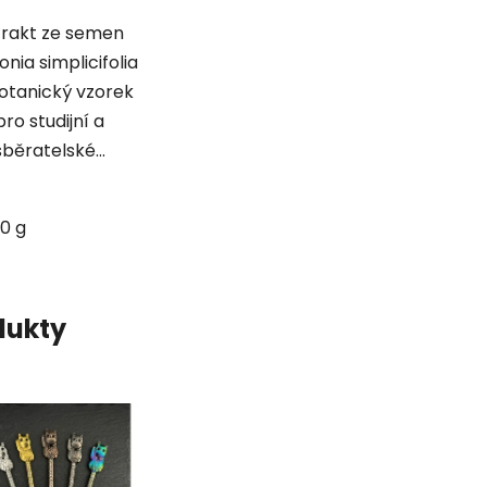
trakt ze semen
onia simplicifolia
otanický vzorek
pro studijní a
sběratelské...
0 g
dukty