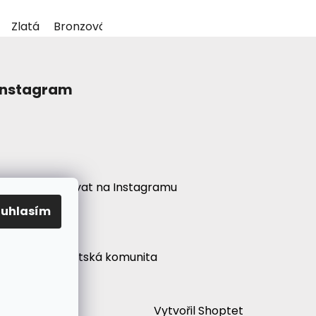
Zlatá
Bronzová
Instagram
Sledovat na Instagramu
ouhlasím
í
● Psychonautská komunita
Vytvořil Shoptet