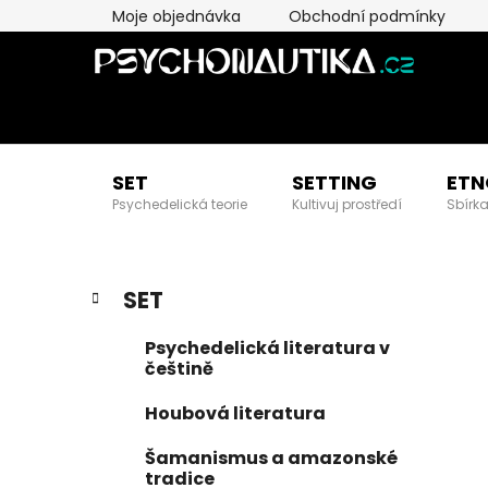
Přejít
Moje objednávka
Obchodní podmínky
na
obsah
SET
SETTING
ETN
Psychedelická teorie
Kultivuj prostředí
Sbírka
P
K
Přeskočit
SET
a
kategorie
o
t
s
Psychedelická literatura v
e
t
češtině
g
r
o
Houbová literatura
a
r
i
n
Šamanismus a amazonské
e
tradice
n