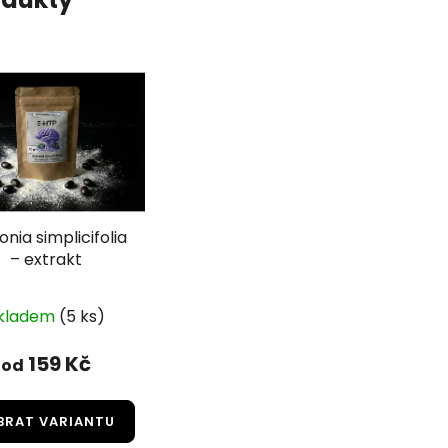
onia simplicifolia
– extrakt
kladem
(5 ks)
159 Kč
od
BRAT VARIANTU