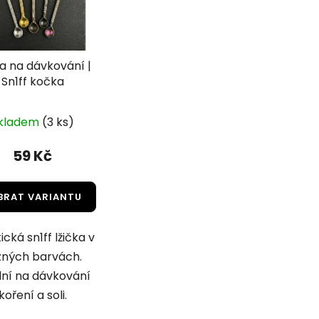
ka na dávkování |
Sn1ff kočka
kladem
(3 ks)
59 Kč
BRAT VARIANTU
ická sn1ff lžička v
zných barvách.
lní na dávkování
koření a soli.