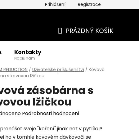
Přihlášení
Registrace
PRÁZDNÝ KOŠÍK
NÁKUPNÍ
A
Kontakty
KOŠÍK
Napiš nám
M REDUCTION
/
Uživatelské příslušenství
/
Kovová
na s kovovou lžičkou
vová zásobárna s
vovou lžičkou
rné
dnoceno
Podrobnosti hodnocení
cení
řenášet svoje "koření" jinak než v pytlíku?
tu
ej ho v tomhle kovovém dávkovači se