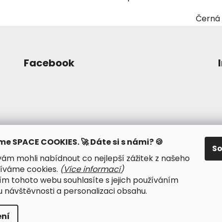
Černá
Facebook
me SPACE COOKIES. 🚀 Dáte si s námi? 🍪
S
m mohli nabídnout co nejlepší zážitek z našeho
íváme cookies.
(
Více informací
)
m tohoto webu souhlasíte s jejich používáním
dmínky ochrany osobních údajů
● Kalendář psy-událost
u návštěvnosti a personalizaci obsahu.
ní
na práva vyhrazena.
Upravit nastavení cookies