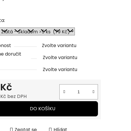
.
ta:
ček.
pnost
Zvolte variantu
e doručit
Zvolte variantu
Zvolte variantu
 Kč
 Kč bez DPH
 cena:
DO KOŠÍKU
Zeptat se
Hlídat