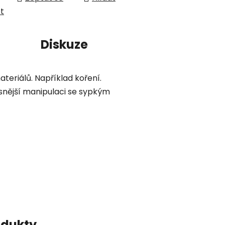
et
í
Diskuze
eriálů. Například koření.
snější manipulaci se sypkým
odukty