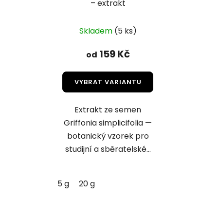
– extrakt
Skladem
(5 ks)
159 Kč
od
VYBRAT VARIANTU
Extrakt ze semen
Griffonia simplicifolia —
botanický vzorek pro
studijní a sběratelské...
5 g
20 g