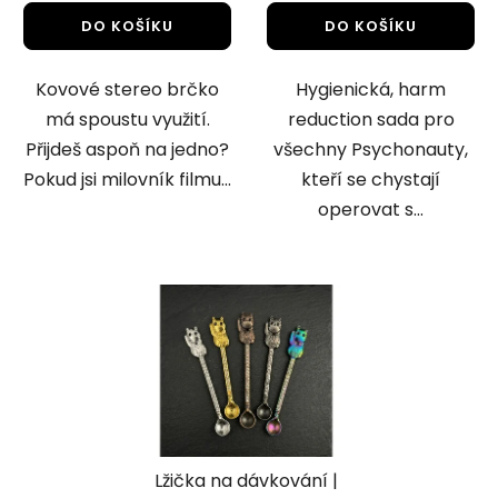
DO KOŠÍKU
DO KOŠÍKU
Kovové stereo brčko
Hygienická, harm
má spoustu využití.
reduction sada pro
Přijdeš aspoň na jedno?
všechny Psychonauty,
Pokud jsi milovník filmu...
kteří se chystají
operovat s...
Lžička na dávkování |