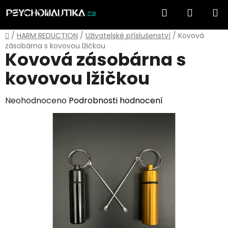
Přejít
Hledat
NÁKUP
na
obsah
KOŠÍK
Domů
/
HARM REDUCTION
/
Uživatelské příslušenství
/
Kovová
zásobárna s kovovou lžičkou
Kovová zásobárna s
kovovou lžičkou
Průměrné
Neohodnoceno
Podrobnosti hodnocení
hodnocení
produktu
je
0,0
z
5
hvězdiček.