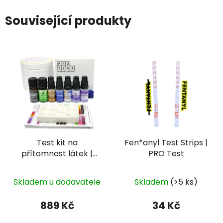
Související produkty
Test kit na
Fen*anyl Test Strips |
přítomnost látek |
PRO Test
MĐḾA
Průměrné
Skladem u dodavatele
Skladem
(>5 ks)
hodnocení
produktu
889 Kč
34 Kč
je