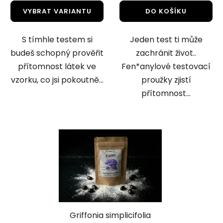
5,0
VYBRAT VARIANTU
DO KOŠÍKU
z
5
S tímhle testem si
Jeden test ti může
hvězdiček.
budeš schopný prověřit
zachránit život..
přítomnost látek ve
Fen*anylové testovací
vzorku, co jsi pokoutně...
proužky zjistí
přítomnost...
Griffonia simplicifolia