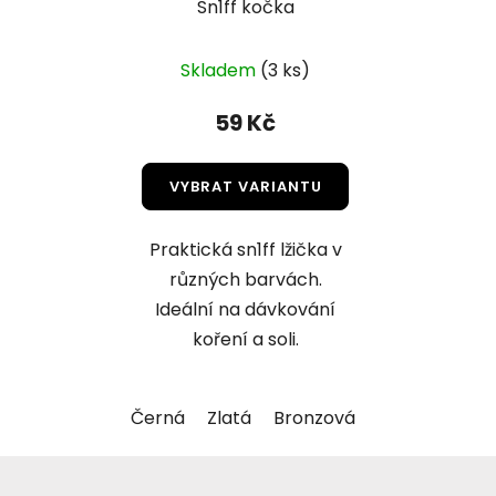
Sn1ff kočka
Skladem
(3 ks)
59 Kč
VYBRAT VARIANTU
Praktická sn1ff lžička v
různých barvách.
Ideální na dávkování
koření a soli.
Černá
Zlatá
Bronzová
Z