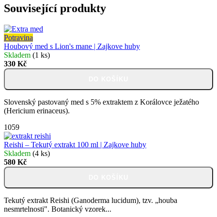
Související produkty
Potravina
Houbový med s Lion's mane | Zajkove huby
Skladem
(1 ks)
330 Kč
DO KOŠÍKU
Slovenský pastovaný med s 5% extraktem z Korálovce ježatého
(Hericium erinaceus).
1059
Reishi – Tekutý extrakt 100 ml | Zajkove huby
Skladem
(4 ks)
580 Kč
DO KOŠÍKU
Tekutý extrakt Reishi (Ganoderma lucidum), tzv. „houba
nesmrtelnosti". Botanický vzorek...