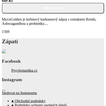
649 Kč
DO KOŠÍKU
MycoGolden je krémový kurkumový nápoj s extraktem Reishi,
Ashwagandhou a probiotiky....
1569
Zápatí
Facebook
Psychonautika.cz
Instagram
Sledovat na Instagramu
● Obchodní podmínky
● Podmínky ochrany osobních údajů