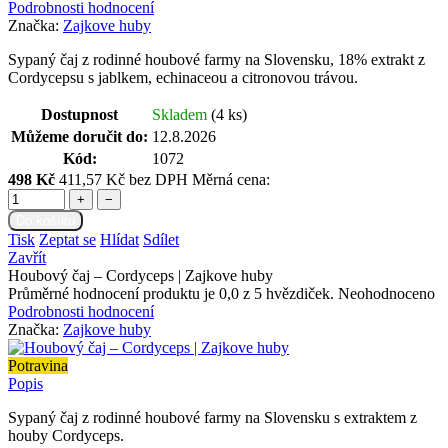
Podrobnosti hodnocení
Značka:
Zajkove huby
Sypaný čaj z rodinné houbové farmy na Slovensku, 18% extrakt z
Cordycepsu s jablkem, echinaceou a citronovou trávou.
Dostupnost
Skladem
(4 ks)
Můžeme doručit do:
12.8.2026
Kód:
1072
498 Kč
411,57 Kč bez DPH
Měrná cena:
+
−
Do košíku
Tisk
Zeptat se
Hlídat
Sdílet
Zavřít
Houbový čaj – Cordyceps | Zajkove huby
Průměrné hodnocení produktu je 0,0 z 5 hvězdiček.
Neohodnoceno
Podrobnosti hodnocení
Značka:
Zajkove huby
Potravina
Popis
Sypaný čaj z rodinné houbové farmy na Slovensku s extraktem z
houby Cordyceps.