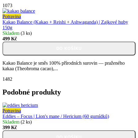
1073
Potravina
Kakao Balance (Kakao + Reishi + Ashwaganda) | Zajkové huby
150g
Skladem
(3 ks)
499 Kč
DO KOŠÍKU
Kakao Balance je směs 100% přírodních surovin — praženého
kakaa (Theobroma cacao),...
1482
Podobné produkty
Potravina
Eddies – Focus | Lion's mane / Hericium (60 gumídků)
Skladem
(2 ks)
399 Kč
DO KOŠÍKU