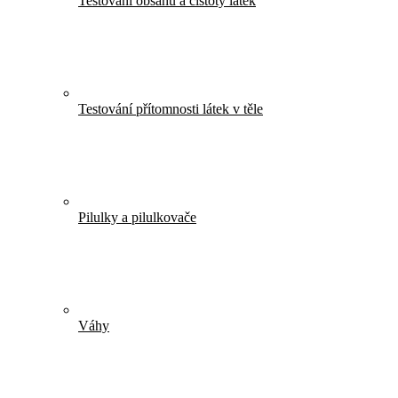
Testování obsahu a čistoty látek
Testování přítomnosti látek v těle
Pilulky a pilulkovače
Váhy