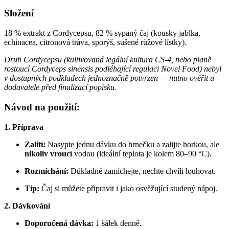
Složení
18 % extrakt z Cordycepsu, 82 % sypaný čaj (kousky jablka,
echinacea, citronová tráva, sporýš, sušené růžové lístky).
Druh Cordycepsu (kultivovaná legální kultura CS-4, nebo planě
rostoucí Cordyceps sinensis podléhající regulaci Novel Food) nebyl
v dostupných podkladech jednoznačně potvrzen — nutno ověřit u
dodavatele před finalizací popisku.
Návod na použití:
1. Příprava
Zalití:
Nasypte jednu dávku do hrnečku a zalijte horkou, ale
nikoliv vroucí
vodou (ideální teplota je kolem 80–90 °C).
Rozmíchání:
Důkladně zamíchejte, nechte chvíli louhovat.
Tip:
Čaj si můžete připravit i jako osvěžující studený nápoj.
2. Dávkování
Doporučená dávka:
1 šálek denně.