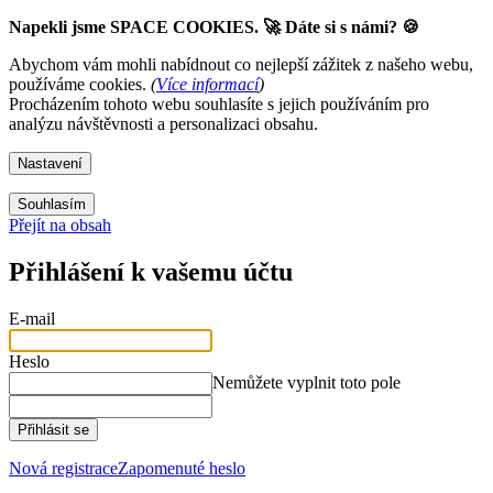
Napekli jsme SPACE COOKIES. 🚀 Dáte si s námi? 🍪
Abychom vám mohli nabídnout co nejlepší zážitek z našeho webu,
používáme cookies.
(
Více informací
)
Procházením tohoto webu souhlasíte s jejich používáním pro
analýzu návštěvnosti a personalizaci obsahu.
Nastavení
Souhlasím
Přejít na obsah
Přihlášení k vašemu účtu
E-mail
Heslo
Nemůžete vyplnit toto pole
Přihlásit se
Nová registrace
Zapomenuté heslo