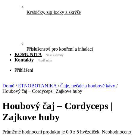
Krabičky, zip-locky a skrýše
Příslušenství pro kouření a inhalaci
KOMUNITA
Naše aktivity
Kontakty
Napiš nám
Přihlášení
Více
Domů
/
ETNOBOTANIKA
/
Čaje, nečaje a houbové kávy
/
Houbový čaj – Cordyceps | Zajkove huby
Houbový čaj – Cordyceps |
Zajkove huby
Průměrné hodnocení produktu je 0,0 z 5 hvězdiček.
Neohodnoceno