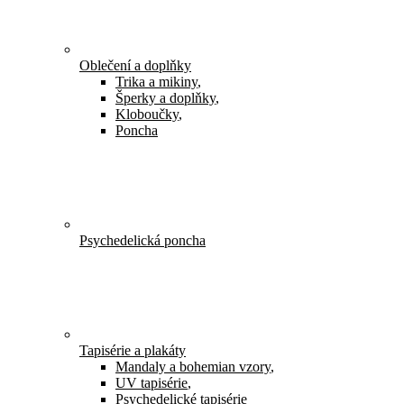
Oblečení a doplňky
Trika a mikiny
,
Šperky a doplňky
,
Kloboučky
,
Poncha
Psychedelická poncha
Tapisérie a plakáty
Mandaly a bohemian vzory
,
UV tapisérie
,
Psychedelické tapisérie