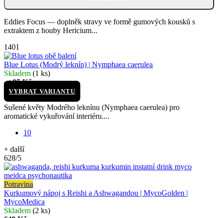
Eddies Focus — doplněk stravy ve formě gumových kousků s
extraktem z houby Hericium...
1401
Blue Lotus (Modrý leknín) | Nymphaea caerulea
Skladem
(1 ks)
95 Kč
od
VYBRAT VARIANTU
Sušené květy Modrého leknínu (Nymphaea caerulea) pro
aromatické vykuřování interiéru....
10
+ další
628/5
Potravina
Kurkumový nápoj s Reishi a Ashwagandou | MycoGolden |
MycoMedica
Skladem
(2 ks)