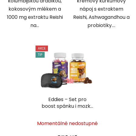
kolumbijskou arabikou,
krémový kurkumový
kokosovým mlékem a
nápoj s extraktem
1000 mg extraktu Reishi
Reishi, Ashwagandhou a
na...
probiotiky....
AKCE
TIP
Eddies – Set pro
boost spánku i mozku
| Melatonin, Focus a
škraboška
Momentálně nedostupné