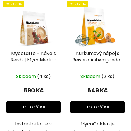
POTRAVINA
POTRAVINA
MycoLatte – Káva s
Kurkumový nápoj s
Reishi | MycoMedica
Reishi a Ashwagandou
(315g)
| MycoGolden |
MycoMedica
Skladem
(4 ks)
Skladem
(2 ks)
590 Kč
649 Kč
DO KOŠÍKU
DO KOŠÍKU
Instantní latte s
MycoGolden je