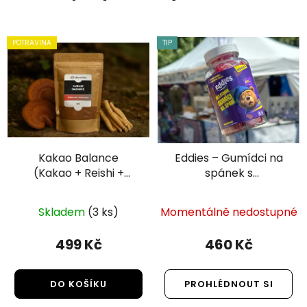
POTRAVINA
TIP
Kakao Balance
Eddies – Gumídci na
(Kakao + Reishi +
spánek s
Ashwaganda) |
melatoninem (60
Zajkové huby 150g
gumídků)
Skladem
(3 ks)
Momentálně nedostupné
499 Kč
460 Kč
DO KOŠÍKU
PROHLÉDNOUT SI