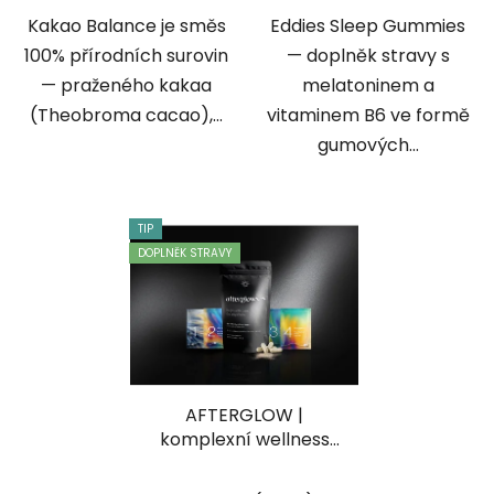
Kakao Balance je směs
Eddies Sleep Gummies
100% přírodních surovin
— doplněk stravy s
— praženého kakaa
melatoninem a
(Theobroma cacao),...
vitaminem B6 ve formě
gumových...
TIP
DOPLNĚK STRAVY
AFTERGLOW |
komplexní wellness
protokol (doplněk
stravy) pro ravery i