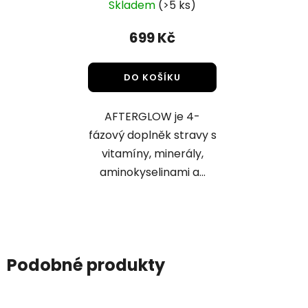
Skladem
(>5 ks)
psychonauty
699 Kč
DO KOŠÍKU
AFTERGLOW je 4-
fázový doplněk stravy s
vitamíny, minerály,
aminokyselinami a...
Podobné produkty