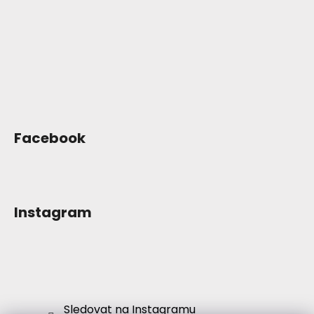
í
Facebook
Instagram
Sledovat na Instagramu