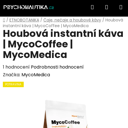
Přejít
Hledat
NÁKUP
na
obsah
KOŠÍK
Domů
/
ETNOBOTANIKA
/
Čaje, nečaje a houbové kávy
/
Houbová
instantní káva | MycoCoffee | MycoMedica
Houbová instantní káva
| MycoCoffee |
MycoMedica
Průměrné
1 hodnocení
Podrobnosti hodnocení
hodnocení
Značka:
MycoMedica
produktu
POTRAVINA
je
5,0
z
5
hvězdiček.