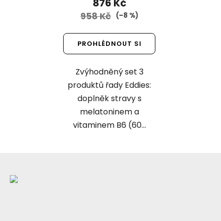
876 Kč
958 Kč
(–8 %)
PROHLÉDNOUT SI
Zvýhodněný set 3
produktů řady Eddies:
doplněk stravy s
melatoninem a
vitaminem B6 (60...
Z
á
p
a
t