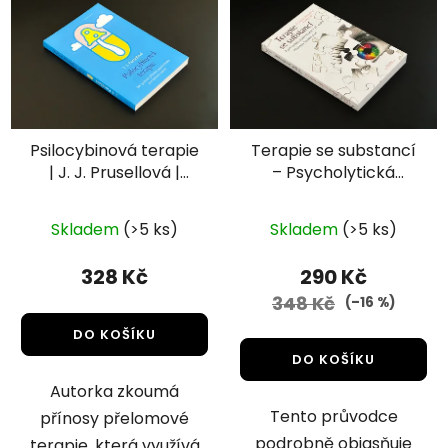
Psilocybinová terapie
Terapie se substancí
| J. J. Prusellová |
– Psycholytická
DharmaGaia
psychoterapie v 21.
Průměrné
století (Friedrike
Skladem
(>5 ks)
Skladem
(>5 ks)
Meckelová
hodnocení
Fischerová)
produktu
328 Kč
290 Kč
je
348 Kč
(–16 %)
5,0
DO KOŠÍKU
z
DO KOŠÍKU
5
Autorka zkoumá
hvězdiček.
Tento průvodce
přínosy přelomové
podrobně objasňuje
terapie, která využívá