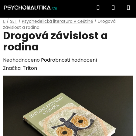
Přejít
Hledat
NÁKUP
na
obsah
KOŠÍK
Domů
/
SET
/
Psychedelická literatura v češtině
/
Drogová
závislost a rodina
Drogová závislost a
rodina
Průměrné
Neohodnoceno
Podrobnosti hodnocení
hodnocení
Značka:
Triton
produktu
je
0,0
z
5
hvězdiček.