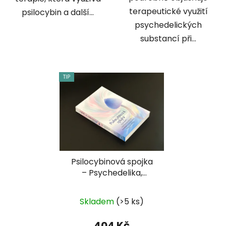
terapeutické využití
psilocybin a další...
psychedelických
substancí při...
TIP
Psilocybinová spojka
– Psychedelika,
transformace vědomí
Průměrné
a evoluce na planetě
Skladem
(>5 ks)
Zemi (Jahan
hodnocení
Khamsehzadeh)
produktu
404 Kč