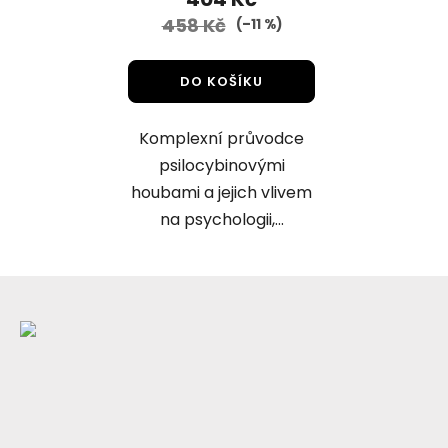
je
458 Kč
(–11 %)
4,5
z
DO KOŠÍKU
5
hvězdiček.
Komplexní průvodce
psilocybinovými
houbami a jejich vlivem
na psychologii,...
Z
á
p
a
t
í