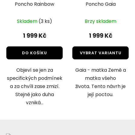
Poncho Rainbow
Poncho Gaia
Průměrné
Skladem
(3 ks)
Brzy skladem
hodnocení
produktu
1 999 Kč
1 999 Kč
je
5,0
DO KOŠÍKU
VYBRAT VARIANTU
z
5
Objeví se jen za
Gaia - matka Země a
hvězdiček.
specifických podmínek
matka všeho
a za chvíli zase zmizí.
života. Tento návrh je
Stejně jako duha
její poctou.
vzniká...
Z
á