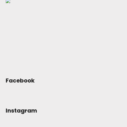
p
a
t
í
Facebook
Instagram