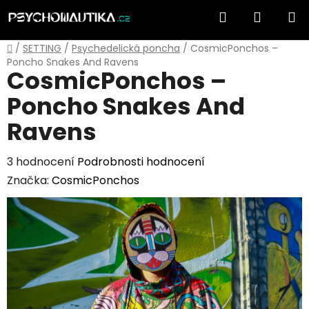
Přejít
Hledat
NÁKUP
na
obsah
KOŠÍK
Domů
/
SETTING
/
Psychedelická poncha
/
CosmicPonchos –
Poncho Snakes And Ravens
CosmicPonchos –
Poncho Snakes And
Ravens
Průměrné
3 hodnocení
Podrobnosti hodnocení
hodnocení
Značka:
CosmicPonchos
produktu
je
5,0
z
5
hvězdiček.