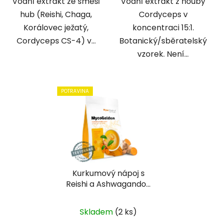
Vodní extrakt ze směsi
Vodní extrakt z houby
hub (Reishi, Chaga,
Cordyceps v
Korálovec ježatý,
koncentraci 15:1.
Cordyceps CS-4) v...
Botanický/sběratelský
vzorek. Není...
POTRAVINA
Kurkumový nápoj s
Reishi a Ashwagandou
| MycoGolden |
MycoMedica
Skladem
(2 ks)