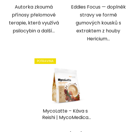
5
Autorka zkoumá
Eddies Focus — doplněk
hvězdiček.
přínosy přelomové
stravy ve formě
terapie, která využívá
gumových kousků s
psilocybin a další...
extraktem z houby
Hericium...
POTRAVINA
MycoLatte – Káva s
Reishi | MycoMedica
(315g)