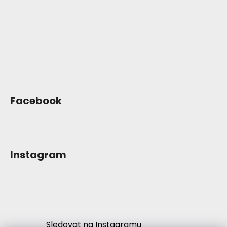
í
Facebook
Instagram
Sledovat na Instagramu