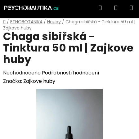
Přejít
Hledat
NÁKUP
na
obsah
KOŠÍK
Domů
/
ETNOBOTANIKA
/
Houby
/
Chaga sibiřská - Tinktura 50 ml |
Zajkove huby
Chaga sibiřská -
Tinktura 50 ml | Zajkove
huby
Průměrné
Neohodnoceno
Podrobnosti hodnocení
hodnocení
Značka:
Zajkove huby
produktu
je
0,0
z
5
hvězdiček.