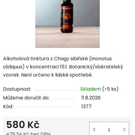
Alkoholová tinktura z Chagy sibiřské (Inonotus
obliquus) v koncentraci 15:1. Botanický/sběratelský
vzorek. Není určeno k lidské spotřebě.
Dostupnost
Skladem
(>5 ks)
Můžeme doručit do:
11.8.2026
Kód:
1377
580 Kč
479,34 Kč bez DPH