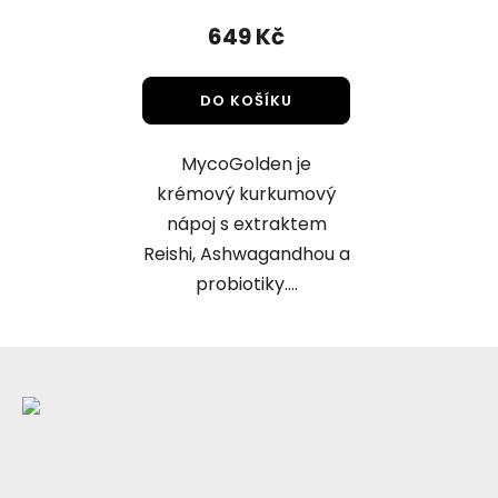
649 Kč
DO KOŠÍKU
MycoGolden je
krémový kurkumový
nápoj s extraktem
Reishi, Ashwagandhou a
probiotiky....
Z
á
p
a
t