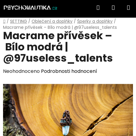
Přejít
Hledat
NÁKUP
na
obsah
KOŠÍK
Domů
/
SETTING
/
Oblečení a doplňky
/
Šperky a doplňky
/
Macrame přívěsek – Bílo modrá | @97useless_talents
Macrame přívěsek –
Bílo modrá |
@97useless_talents
Průměrné
Neohodnoceno
Podrobnosti hodnocení
hodnocení
produktu
je
0,0
z
5
hvězdiček.