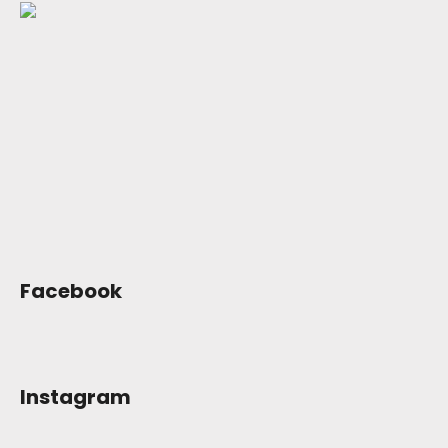
p
a
t
í
Facebook
Instagram