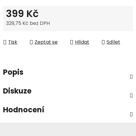
399 Kč
329,75 Kč bez DPH
Měrná cena:
Tisk
Zeptat se
Hlídat
Sdílet
Popis
Diskuze
Hodnocení
Z
á