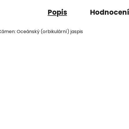
Popis
Hodnocen
Kámen: Oceánský (orbikulární) jaspis