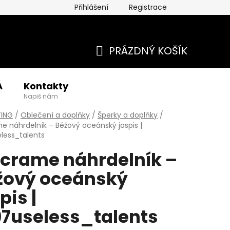
Přihlášení
Registrace
PRÁZDNÝ KOŠÍK
NÁKUPNÍ
A
Kontakty
KOŠÍK
Napiš nám
TING
/
Oblečení a doplňky
/
Šperky a doplňky
/
 náhrdelník – Béžový oceánský jaspis |
less_talents
crame náhrdelník –
žový oceánský
pis |
7useless_talents