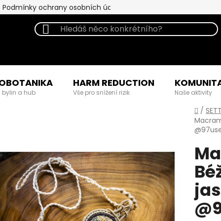
Podmínky ochrany osobních údajů
OBOTANIKA
HARM REDUCTION
KOMUNIT
 bylin a hub
Vše pro snížení rizik
Naše aktivity
Domů
/
SET
Macrame
@97use
Ma
Bé
jas
@9