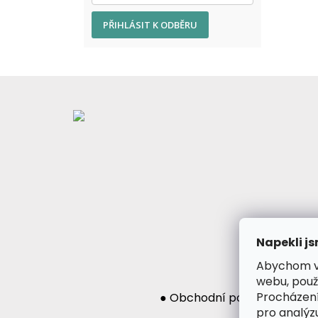
PŘIHLÁSIT K ODBĚRU
Z
á
p
a
t
í
Napekli js
Abychom vá
webu, použ
Procházení
● Obchodní podmínky
● Po
pro analýz