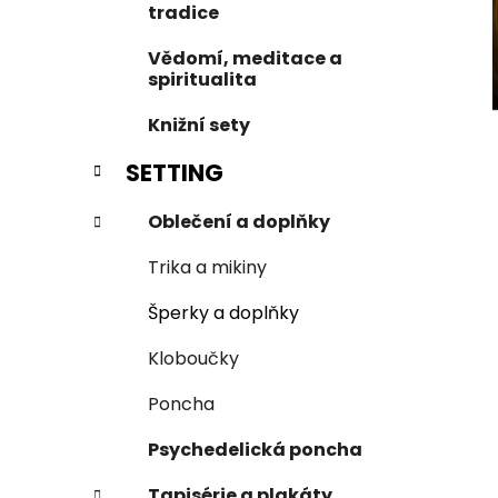
e
tradice
n
í
Vědomí, meditace a
p
spiritualita
a
Knižní sety
n
e
SETTING
l
Oblečení a doplňky
Trika a mikiny
Šperky a doplňky
Kloboučky
Poncha
Psychedelická poncha
Tapisérie a plakáty