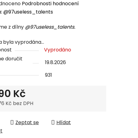
rné
dnoceno
Podrobnosti hodnocení
cení
a:
@97useless_talents
tu
e z dílny
@97useless_talents
.
a byla vyprodána…
pnost
Vyprodáno
e doručit
ček.
19.8.2026
931
390 Kč
,76 Kč bez DPH
 cena:
Zeptat se
Hlídat
et