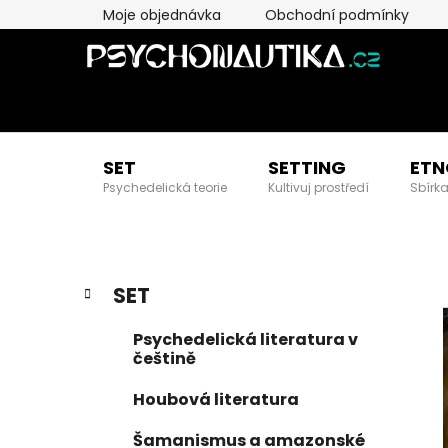
Přejít
Moje objednávka
Obchodní podmínky
na
obsah
SET
SETTING
ETN
Psychedelická teorie
Kultivuj prostředí
Sbírka
P
K
Přeskočit
SET
a
kategorie
o
t
s
Psychedelická literatura v
e
t
češtině
g
r
o
Houbová literatura
a
r
i
n
Šamanismus a amazonské