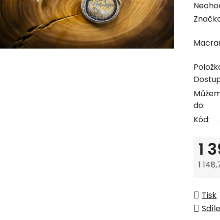
Průmě
Neoho
hodno
Značk
produk
Macram
je
0,0
Položk
z
Dostu
5
Můžem
hvězdi
do:
Kód:
1 
1 148
Měrná
Tisk
Sdíl