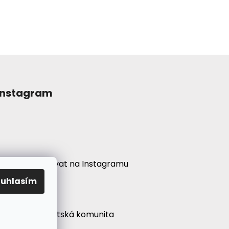
Instagram
Sledovat na Instagramu
ouhlasím
í
● Psychonautská komunita