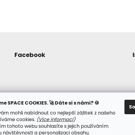
Facebook
me SPACE COOKIES. 🚀 Dáte si s námi? 🍪
S
m mohli nabídnout co nejlepší zážitek z našeho
íváme cookies.
(
Více informací
)
m tohoto webu souhlasíte s jejich používáním
dmínky ochrany osobních údajů
● Kalendář psy-událost
u návštěvnosti a personalizaci obsahu.