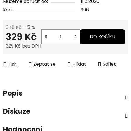
Můžeme doručit do:
11.8.2026
Kód:
996
348 Kč
–5 %
329 Kč
DO KOŠÍKU
329 Kč bez DPH
Měrná cena:
Tisk
Zeptat se
Hlídat
Sdílet
Popis
Diskuze
Hodnocení