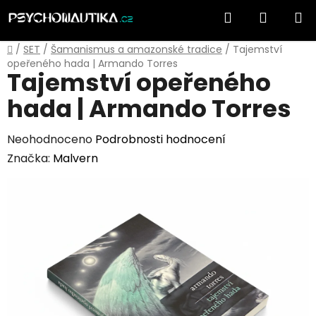
Přejít
Hledat
NÁKUP
na
obsah
KOŠÍK
Domů
/
SET
/
Šamanismus a amazonské tradice
/
Tajemství
opeřeného hada | Armando Torres
Tajemství opeřeného
hada | Armando Torres
Průměrné
Neohodnoceno
Podrobnosti hodnocení
hodnocení
Značka:
Malvern
produktu
je
0,0
z
5
hvězdiček.