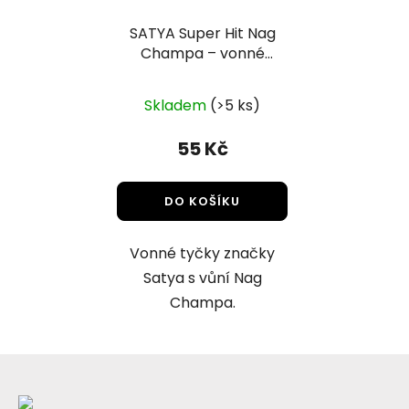
SATYA Super Hit Nag
Champa – vonné
tyčky 15g
Skladem
(>5 ks)
55 Kč
DO KOŠÍKU
Vonné tyčky značky
Satya s vůní Nag
Champa.
Z
á