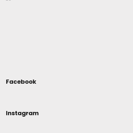
p
a
t
í
Facebook
Instagram