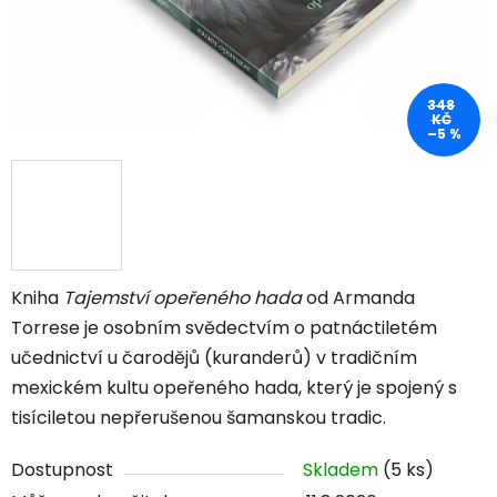
348
KČ
–5 %
Kniha
Tajemství opeřeného hada
od Armanda
Torrese je osobním svědectvím o patnáctiletém
učednictví u čarodějů (kuranderů) v tradičním
mexickém kultu opeřeného hada, který je spojený s
tisíciletou nepřerušenou šamanskou tradic.
Dostupnost
Skladem
(5 ks)